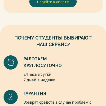
Перейти к оплате
А.В. Алферов, А.Г. Бездудная. – СПб.: СПбГИЭУ, 2014. – 155 с.
7. Ассэль, Г.Маркетинг: принципы и стратегии / Г. Ассэль. –
М.: ИНФРА-М, 2016. – ХII, - 804 с.
8. Афанасьев, В.Я. Теория менеджмента / В.Я. Афанасьев. —
М. : Издательство Юраит, 2018. — 665 с.
Весь текст будет доступен
после покупки
ПОЧЕМУ СТУДЕНТЫ ВЫБИРАЮТ
НАШ СЕРВИС?
РАБОТАЕМ
КРУГЛОСУТОЧНО
24 часа в сутки
7 дней в неделю
ГАРАНТИЯ
Возврат средств в случае проблем с