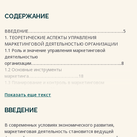
СОДЕРЖАНИЕ
ВВЕДЕНИЕ………………………………………………………………………….5
1. ТЕОРЕТИЧЕСКИЕ АСПЕКТЫ УПРАВЛЕНИЯ
МАРКЕТИНГОВОЙ ДЕЯТЕЛЬНОСТЬЮ ОРГАНИЗАЦИИ
1.1 Роль и значение управления маркетинговой
деятельностью
организации……………………………………………………………………...8
1.2 Основные инструменты
маркетинга……………………………………...18
1.3 Планирование и контроль в маркетинговом
управлении……………….31
Показать еще текст
2. АНАЛИЗ МАРКИТЕНГОВОЙ ДЕЯТЕЛЬНОСТИ
ОРГАНИЗАЦИИ
ООО «Мебель – М»
ВВЕДЕНИЕ
2.1 Организационно-экономическая характеристика ООО
«Мебель-М»…40
В современных условиях экономического развития,
2.2 Анализ окружающей среды
маркетинговая деятельность становится ведущей
организации………………………………..43