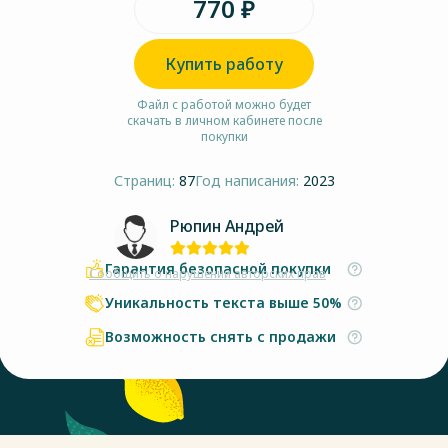
770 ₽
Купить работу
Файл с работой можно будет
скачать в личном кабинете после
покупки
Страниц:
87
Год написания:
2023
Рюпин Андрей
Гарантия безопасной покупки
Сообщить о нарушении авторских прав
Уникальность текста выше 50%
Возможность снять с продажи