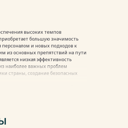
……………38
й…..………………………………………..42
……………..…..47
……..………………………...49
еспечения высоких темпов
пки
приобретает большую значимость
 персоналом и новых подходов к
им из основных препятствий на пути
является низкая эффективность
 из наиболее важных проблем
ики страны, создание безопасных
ее квалифицированные кадры. Здесь
ания ресурсов, применения
логии, использование живого труда.
 до минимума издержек
Разрабатываются бизнес-планы,
ТЫ
я эффективное управление