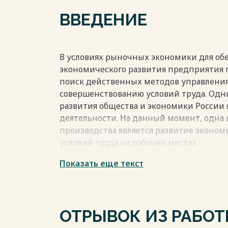
М»…………………………………………………………………………
ВВЕДЕНИЕ
3.2 Оценка эффективности мероприяти
Заключение …………………………………………………………
Библиографический список …………………………
В условиях рыночных экономики для об
Весь текст будет доступен
после поку
экономического развития предприятия 
поиск действенных методов управления
совершенствованию условий труда. Одн
развития общества и экономики России 
деятельности. На данный момент, одна
производства является развитие эконом
условий труда на рабочих местах.
На предприятии сосредоточены наибол
Показать еще текст
решаются вопросы экономного расходов
высокопроизводительной техники, техно
На предприятии добиваются снижения
производства и реализации продукции. 
ОТРЫВОК ИЗ РАБО
применяется маркетинг, осуществляетс