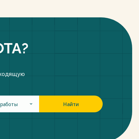
ОТА?
дходящую
 работы
Найти