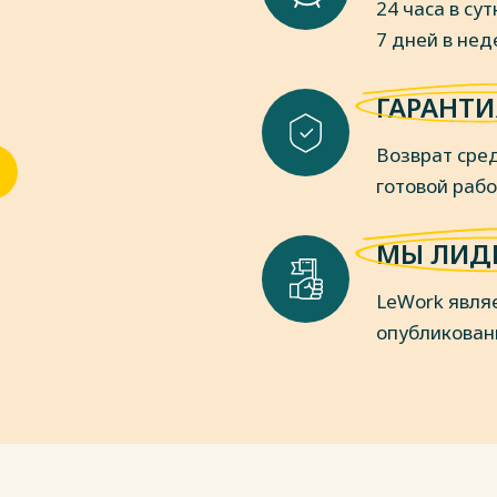
24 часа в сут
7 дней в не
ы управления / Р.Р., Блэйк, Д. С. Мутон
ая школа, 2018.
ГАРАНТИ
 модель оценки профессионального
еспечения информационной
Возврат сред
к Поволжья. -2018. -№3. -С. 66-71
готовой раб
пки
МЫ ЛИД
LeWork явля
опубликован