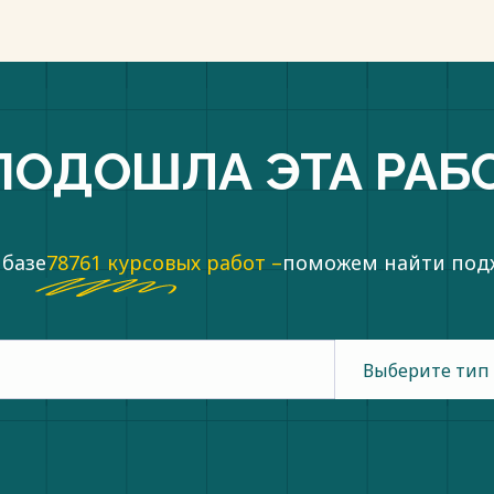
ПОДОШЛА ЭТА РАБ
 базе
78761 курсовых работ –
поможем найти по
Выберите тип