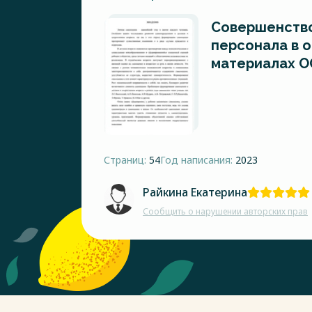
Совершенство
персонала в о
материалах О
Страниц:
54
Год написания:
2023
Райкина Екатерина
Сообщить о нарушении авторских прав