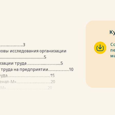
К
С
..……..……..3
пе
новы исследования организации
м
..................................................5
ции труда …………….....………….....5
и труда на предприятии………………….10
руда………………………..……………..15
сенал-М»………………………...…….20
-М»…………………………………......20
рсенал-М»…………...................25
ОО «Арсенал-М»………………………….31
ия условий труда………………………..38
ию условий труда в ООО «Арсенал-