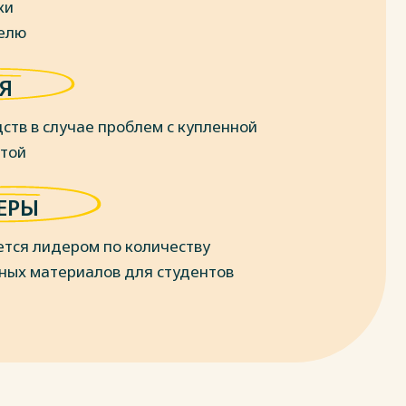
ки
делю
Я
ств в случае проблем с купленной
отой
ЕРЫ
ется лидером по количеству
ных материалов для студентов