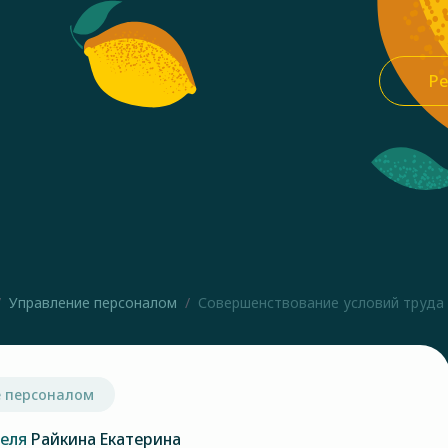
Ре
Управление персоналом
Совершенствование условий труда п
 персоналом
теля
Райкина Екатерина