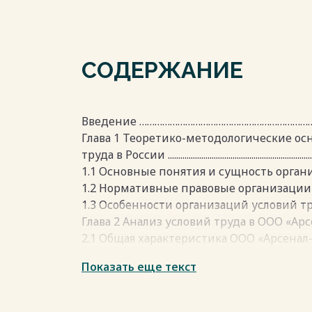
СОДЕРЖАНИЕ
Введение …………………………………………………………………
Глава 1 Теоретико-методологические ос
труда в России ............................................................................
1.1 Основные понятия и сущность организа
1.2 Нормативные правовые организаци
1.3 Особенности организаций условий т
Глава 2 Анализ условий труда в ООО «Ар
2.1 Общая характеристика ООО «Арсенал
2.2 Анализ проблем организации труда ООО «А
Показать еще текст
2.3 Анализ проблем условий труда в О
Глава 3 Предложения усовершенствован
3.1 Разработка мероприятий по улучшен