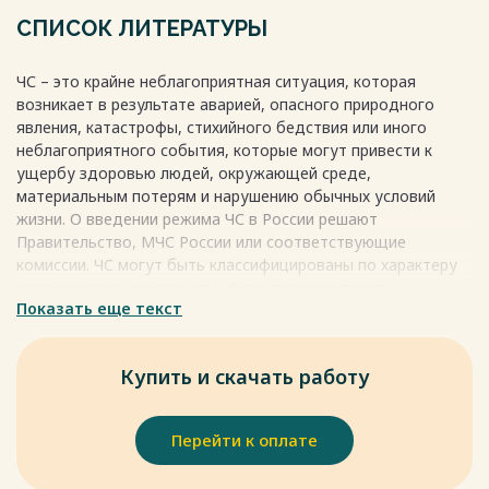
Чрезвычайные ситуации классифицируются в зависимости
СПИСОК ЛИТЕРАТУРЫ
от их характера, сферы возникновения, масштабов и
размеров ущерба.
ЧС – это крайне неблагоприятная ситуация, которая
возникает в результате аварией, опасного природного
По характеру источников возникновения:
явления, катастрофы, стихийного бедствия или иного
• природного;
неблагоприятного события, которые могут привести к
• техногенного;
ущербу здоровью людей, окружающей среде,
• экологического;
материальным потерям и нарушению обычных условий
• биолого-социального характера.
жизни. О введении режима ЧС в России решают
Правительство, МЧС России или соответствующие
По сфере возникновения:
комиссии. ЧС могут быть классифицированы по характеру
• террористического характера;
источника возникновения, сфере возникновения,
• гуманитарного характера;
Показать еще текст
масштабам и размерам ущерба. По масштабу ЧС могут
• природного характера;
быть локальными, муниципальными или
• техногенного характера.
межмуниципальными в зависимости от затронутой
Купить и скачать работу
территории, количества пострадавших и размера ущерба.
Весь текст будет доступен
после покупки
Перейти к оплате
? По масштабу и размеру ущерба.