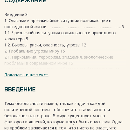
СОДЕРЖАНИЕ
Введение 3
1. Опасные и чрезвычайные ситуации возникающие в
повседневной жизни……………………………………………………………..5
1.1. Чрезвычайная ситуация социального и природного
характера 5
1.2. Вызовы, риски, опасность, угрозы 12
2. Глобальные угрозы миру 15
2.1. Наркомания, терроризм, эпидемия, экологические
проблемы в современном мире 15
2.2. Угрозы человечеству и обеспечение безопасности 18
Показать еще текст
Заключение 22
Список источников и литературы 24
Весь текст будет доступен
после покупки
ВВЕДЕНИЕ
Тема безопасности важна, так как задача каждой
политической системы - обеспечить стабильность и
безопасность в стране. В мире существует много
факторов и явлений, которые могут быть опасными. Одна
из проблем заключается в том, что никто не знает, что