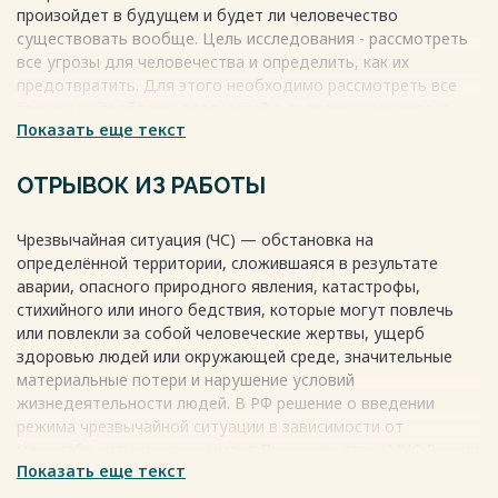
произойдет в будущем и будет ли человечество
существовать вообще. Цель исследования - рассмотреть
все угрозы для человечества и определить, как их
предотвратить. Для этого необходимо рассмотреть все
причины и проблемы опасностей в современном мире, а
Показать еще текст
также глобальные проблемы человечества. Нужно
проанализировать все возможные угрозы и факторы,
которые могут нанести вред миру, и изучить, как
ОТРЫВОК ИЗ РАБОТЫ
происходит обеспечение безопасности.
Весь текст будет доступен
после покупки
Чрезвычайная ситуация (ЧС) — обстановка на
определённой территории, сложившаяся в результате
аварии, опасного природного явления, катастрофы,
стихийного или иного бедствия, которые могут повлечь
или повлекли за собой человеческие жертвы, ущерб
здоровью людей или окружающей среде, значительные
материальные потери и нарушение условий
жизнедеятельности людей. В РФ решение о введении
режима чрезвычайной ситуации в зависимости от
масштаба ситуации принимает Правительство, МЧС России
Показать еще текст
или соответствующие комиссии по чрезвычайным
ситуациям.