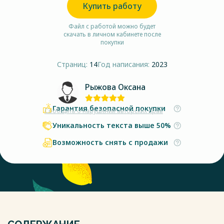
Купить работу
Файл с работой можно будет
скачать в личном кабинете после
покупки
Страниц:
14
Год написания:
2023
Рыжова Оксана
Гарантия безопасной покупки
Сообщить о нарушении авторских прав
Уникальность текста выше 50%
Возможность снять с продажи