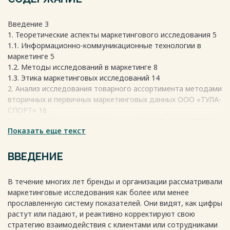
Введение 3
1. Теоретические аспекты маркетингового исследования 5
1.1. Информационно-коммуникационные технологии в
маркетинге 5
1.2. Методы исследований в маркетинге 8
1.3. Этика маркетинговых исследований 14
2. Анализ исследования товарного ассортимента методами
вторичных и первичных маркетинговых данных ООО «ТУЛА-
СПОРТ» 16
2.1. Оценка товарного ассортимента в ООО «ТУЛА-СПОРТ»
Показать еще текст
16
2.2. Корреляционно-регрессионный анализ 25
2.3. Объем продаж в ООО «ТУЛА-СПОРТ» 30
ВВЕДЕНИЕ
Заключение 33
Список использованных источников 35
В течение многих лет бренды и организации рассматривали
Приложение 37
маркетинговые исследования как более или менее
прославленную систему показателей. Они видят, как цифры
растут или падают, и реактивно корректируют свою
Весь текст будет доступен
после покупки
стратегию взаимодействия с клиентами или сотрудниками