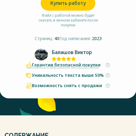
Купить работу
Файл с работой можно будет
скачать в личном кабинете после
покупки
Страниц:
40
Год написания:
2023
Балашов Виктор
Гарантия безопасной покупки
Сообщить о нарушении авторских прав
Уникальность текста выше 50%
Возможность снять с продажи
СОДЕРЖАНИЕ