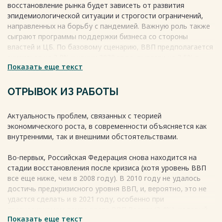
восстановление рынка будет зависеть от развития
эпидемиологической ситуации и строгости ограничений,
направленных на борьбу с пандемией. Важную роль также
сыграют программы поддержки бизнеса со стороны
властей и ЦБ. По базовому сценарию, ВВП предполагается
снизиться на 3,8% к концу 2020 года, вырасти на 3,5% в
Показать еще текст
2021 году (в основном за счет увеличения бюджетных
расходов в конце 2020 года и нового цикла роста цен на
сырье), и увеличится на 2,2% в 2022 году.
ОТРЫВОК ИЗ РАБОТЫ
Эксперты PwC прогнозируют, что в 2021 году мировая
Актуальность проблем, связанных с теорией
экономика вырастет на 5% по рыночным обменным курсам,
экономического роста, в современности объясняется как
что является самым высоким ростом в 21 веке. Однако,
внутренними, так и внешними обстоятельствами.
точность прогноза зависит от внедрения и
распространения вакцины против коронавируса.
Во-первых, Российская Федерация снова находится на
Расширение мер денежно-кредитной, финансовой и
стадии восстановления после кризиса (хотя уровень ВВП
фискальной поддержки также влияет на реалистичность
все еще ниже, чем в 2008 году). В 2010 году не удалось
прогноза. Ожидается, что экономический рост произойдет
достичь предкризисного уровня ВВП, и, вероятно, это не
во второй половине года после успешной вакцинации
удастся сделать и в 2021 году, особенно при
большей части населения крупных развитых стран.
прогнозируемом темпе роста ВВП России (3,4%), который
Весь текст будет доступен
после покупки
Показать еще текст
был зафиксирован в Федеральном бюджете на 2021 год.