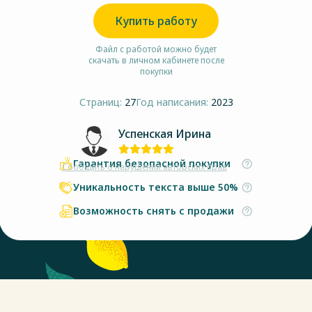
Купить работу
Файл с работой можно будет
скачать в личном кабинете после
покупки
Страниц:
27
Год написания:
2023
Успенская Ирина
Гарантия безопасной покупки
Сообщить о нарушении авторских прав
Уникальность текста выше 50%
Возможность снять с продажи