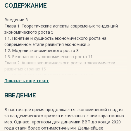
СОДЕРЖАНИЕ
Введение 3
Глава 1. Теоретические аспекты современых тенденций
экономического роста 5
1.1. Понятие и сущность экономического роста на
современном этапе развития экономики 5
1.2. Модели экономического роста 8
1.3. Безопасность экономического роста 11
Глава 2. Анализ экономического роста в экономически
развитых странах 15
2.1. Оценка экономического роста в США 15
Показать еще текст
2.2. Экономический рост Франции 16
2.3. Тенденции развития экономического роста в России 20
Заключение 26
ВВЕДЕНИЕ
Список использованных источников 28
Весь текст будет доступен
после покупки
В настоящее время продолжается экономический спад из-
за пандемического кризиса и связанных с ним карантинных
мер. Однако, прогнозы для динамики ВВП до конца 2020
года стали более оптимистичными. Дальнейшее