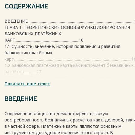
СОДЕРЖАНИЕ
ВВЕДЕНИЕ.....................................................................................................................
ГЛАВА 1. ТЕОРЕТИЧЕСКИЕ ОСНОВЫ ФУНКЦИОНИРОВАНИЯ
БАНКОВСКИХ ПЛАТЁЖНЫХ
КАРТ......................................................................10
1.1 Сущность, значение, история появления и развития
банковских платёжных
карт..................................................................................................................................
1.2 Банковская платёжная карта как инструмент безналичных
расчётов..............17
1.3 Влияние банковских платёжных карт на развитие
Показать еще текст
банковского розничного
бизнеса..........................................................................................................................
ГЛАВА 2. АНАЛИЗ РАЩВИТИЯ РЫНКА БАНКОВСКИХ
ВВЕДЕНИЕ
ПЛАТЁЖНЫХ КАРТ В
РОССИИ..........................................................................................................34
Современное общество демонстрирует высокую
2.1 Современное состояние рынка банковских платёжных
востребованность безналичных расчётов как в деловой, так 
карт............................34
в частной сфере. Платёжные карты являются основным
2.2 Риски использования банковских платёжных карт
инструментом для удовлетворения этого спроса. В
физическими лицами и способы их снижения