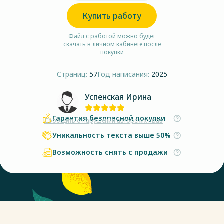
Купить работу
Файл с работой можно будет
скачать в личном кабинете после
покупки
Страниц:
57
Год написания:
2025
Успенская Ирина
Гарантия безопасной покупки
Сообщить о нарушении авторских прав
Уникальность текста выше 50%
Возможность снять с продажи