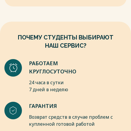
кредитными организациями расчетных (дебетовых) карт с
организацией, удостоверяющий наличие в организации-
овердрафтом и кредитных карт клиентам»
эмитенте счёта держателя пластиковой карты и дающий
8. Международный стандарт ISO-7810 «Идентификационные
право на приобретение товаров и услуг по безналичному
карты — физические характеристики»
расчёту, а также на снятие наличных денег со счёта .
Весь текст будет доступен
после покупки
Весь текст будет доступен
после покупки
ПОЧЕМУ СТУДЕНТЫ ВЫБИРАЮТ
НАШ СЕРВИС?
РАБОТАЕМ
КРУГЛОСУТОЧНО
24 часа в сутки
7 дней в неделю
ГАРАНТИЯ
Возврат средств в случае проблем с
купленной готовой работой