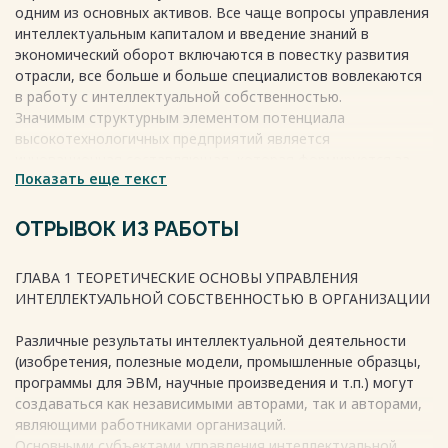
одним из основных активов. Все чаще вопросы управления
………………………………………………...….………… 31
интеллектуальным капиталом и введение знаний в
2.2. Служебные результаты интеллектуальной
экономический оборот включаются в повестку развития
деятельности, созданные вне Договоров ……………..
отрасли, все больше и больше специалистов вовлекаются
……………………………….…………………… 51
в работу с интеллектуальной собственностью.
2.3. Инвентаризация результатов интеллектуальной
Значимым структурным элементом потенциала
деятельности...… 57
высокотехнологичных предприятий является
ЗАКЛЮЧЕНИЕ .………………………………………………………………... 65
инновационная составляющая, которая формируется за
СПИСОК ИСПОЛЬЗУЕМЫХ ИСТОЧНИКОВ ……………………...….
Показать еще текст
счёт результатов интеллектуальной деятельности (далее -
…… 68
РИД). Эти результаты могут быть либо получены
ПРИЛОЖЕНИЯ
непосредственно на предприятии в процессе выполнения
ОТРЫВОК ИЗ РАБОТЫ
персоналом инновационных разработок, либо привлечены
Весь текст будет доступен
после покупки
со стороны. Вопросы создания и эффективного управления
ГЛАВА 1 ТЕОРЕТИЧЕСКИЕ ОСНОВЫ УПРАВЛЕНИЯ
РИД на государственном уровне является предметом
ИНТЕЛЛЕКТУАЛЬНОЙ СОБСТВЕННОСТЬЮ В ОРГАНИЗАЦИИ
многолетнего активного обсуждения.
Различные результаты интеллектуальной деятельности
Весь текст будет доступен
после покупки
(изобретения, полезные модели, промышленные образцы,
программы для ЭВМ, научные произведения и т.п.) могут
создаваться как независимыми авторами, так и авторами,
являющими работниками организаций.
Основными субъектами управления интеллектуальной