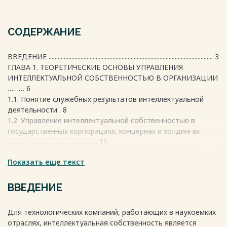
СОДЕРЖАНИЕ
ВВЕДЕНИЕ ............................................................................................................ 3
ГЛАВА 1. ТЕОРЕТИЧЕСКИЕ ОСНОВЫ УПРАВЛЕНИЯ
ИНТЕЛЛЕКТУАЛЬНОЙ СОБСТВЕННОСТЬЮ В ОРГАНИЗАЦИИ
……… 6
1.1. Понятие служебных результатов интеллектуальной
деятельности . 8
1.2. Управление интеллектуальной собственностью в
государственных корпорациях, концернах и холдингах
………………………..……………….. 15
1.3. Управление интеллектуальной собственностью в
Показать еще текст
научно-производственной организации
.......................................................................... 18
ГЛАВА 2. СЛУЖЕБНЫЕ РЕЗУЛЬТАТЫ ИНТЕЛЛЕКТУАЛЬНОЙ
ВВЕДЕНИЕ
ДЕЯТЕЛЬНОСТИ АО «ФНПЦ «ПО «Старт» им. М.В.
Проценко» ………... 29
Для технологических компаний, работающих в наукоемких
2.1. Служебные результаты интеллектуальной
отраслях, интеллектуальная собственность является
деятельности, созданные по Договору ……..