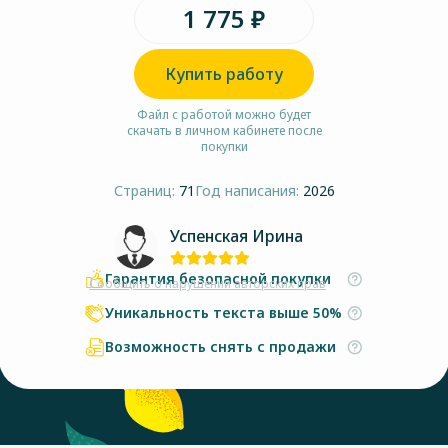
1 775 ₽
Купить работу
Файл с работой можно будет
скачать в личном кабинете после
покупки
Страниц:
71
Год написания:
2026
Успенская Ирина
Гарантия безопасной покупки
Сообщить о нарушении авторских прав
Уникальность текста выше 50%
Возможность снять с продажи