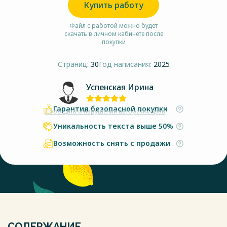
Купить работу
Файл с работой можно будет
скачать в личном кабинете после
покупки
Страниц:
30
Год написания:
2025
Успенская Ирина
Гарантия безопасной покупки
Сообщить о нарушении авторских прав
Уникальность текста выше 50%
Возможность снять с продажи
СОДЕРЖАНИЕ