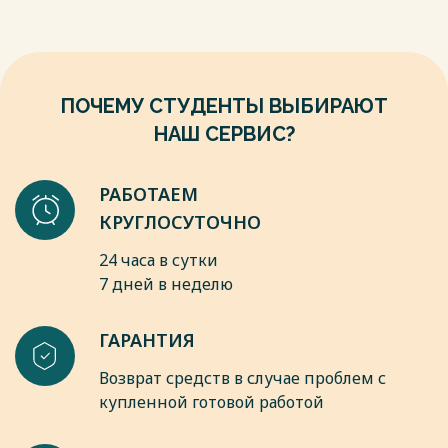
Юнити, 2000. – 222 с.
7. Даренских С.С. Семейное насилие в отношении женщин
Известия АлтГУ. 2013. №2 (78)
8. Емельянова Е.В. Женщины в беде. Программы работы с
жертвами домашнего насилия «Достоинство Любви» /Е.
ПОЧЕМУ СТУДЕНТЫ ВЫБИРАЮТ
Емельянова. Санкт Петербург: Речь, 2008. 212 с.
Весь текст будет доступен
после покупки
НАШ СЕРВИС?
РАБОТАЕМ
КРУГЛОСУТОЧНО
24 часа в сутки
7 дней в неделю
ГАРАНТИЯ
Возврат средств в случае проблем с
купленной готовой работой