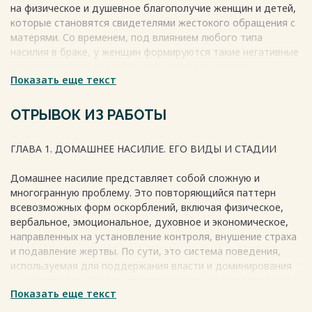
на физическое и душевное благополучие женщин и детей,
которые становятся свидетелями жестокого обращения с
матерями. Со временем, под влиянием любого типа
насилия в браке, у женщин формируются такие негативные
психологические паттерны, как «комплекс жертвы»,
Показать еще текст
«приобретенная беспомощность» и «синдром избитой
женщины».
Последствия насилия над женщинами затрагивают и их
ОТРЫВОК ИЗ РАБОТЫ
детей. Согласно экспертным оценкам, ежегодно около
пяти миллионов детей становятся свидетелями нападений
ГЛАВА 1. ДОМАШНЕЕ НАСИЛИЕ. ЕГО ВИДЫ И СТАДИИ
на их матерей, что может привести к серьёзным
психологическим травмам. Дети, наблюдающие насилие в
Домашнее насилие представляет собой сложную и
доме, демонстрируют более высокий уровень
многогранную проблему. Это повторяющийся паттерн
поведенческих проблем и трудностей с концентрацией
всевозможных форм оскорблений, включая физическое,
внимания в школе, а также склонность к агрессии,
вербальное, эмоциональное, духовное и экономическое,
злоупотреблению психоактивными веществами и другим
направленных на установление контроля, внушение страха
проявлениям детского стресса.
и подавление жертвы. По сути, это система поведения,
Весь текст будет доступен
после покупки
используемая для поддержания власти и доминирования
над партнером. Статистика показывает, что подавляющее
Показать еще текст
большинство пострадавших от домашнего насилия
составляют женщины – около 95%.