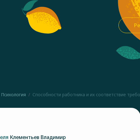
Ре
Психология
Способности работника и их соответствие требов
теля
Клементьев Владимир