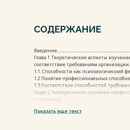
СОДЕРЖАНИЕ
Введение……………………………………………………………….
Глава 1 Теоретические аспекты изучени
соответствие требованиям организац
1.1. Способности как психологический 
1.2 Понятие профессиональных способн
1.3 Соответствие способностей требова
Глава 2 Эмпирическое изучение профес
сотрудника…………………………………………………………
2.1 Организация эмпирического иссле
Показать еще текст
2.2. Результаты эмпирического исследо
Заключение…………………………………………………………
Список литературы…………………………………………