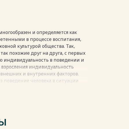
……….24
пки
многообразен и определяется как
етенными в процессе воспитания,
овной культурой общества. Так,
так похожие друг на друга, с первых
ю индивидуальность в поведении и
 взросления индивидуальность
внешних и внутренних факторов.
з поведение человека в ситуации
воеобразие личности, ее
деятельности. В индивидуальности
 которые отражаются в ее
те, способностях. Благодаря базовым
ТЫ
тиль поведения и деятельности.