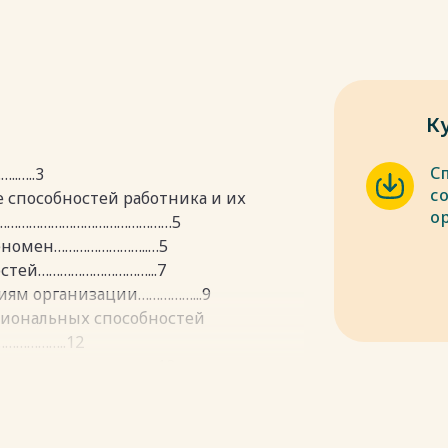
К
С
.…..3
с
е способностей работника и их
о
ии…………………………………………5
феномен……………………..…5
остей…………………………...7
ниям организации……………...9
сиональных способностей
……………..12
дования………………………….12
вания…………………………..16
……..21
…………….23