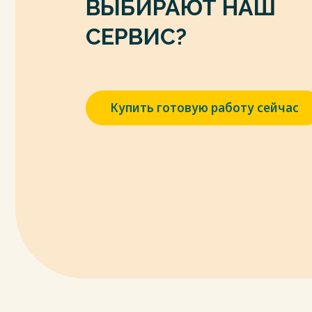
ВЫБИРАЮТ НАШ
10.Леонтьева Т. В. Развитие креативнос
деятельности // Вестник евразийской науки
СЕРВИС?
11.Коваленок Т. П. Специальные способн
самоопределения в рабочих профессиях
международной научной конференции. 
Тимирязева. – 2018. – С. 387-389.
Купить готовую работу сейчас
12.Котова И.Б. Общая психология: Учебное 
Канаркевич. - М.: Дашков и К, Академцентр
Весь текст будет доступен
после поку