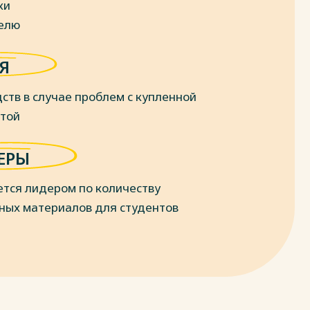
ки
делю
Я
ств в случае проблем с купленной
отой
ЕРЫ
ется лидером по количеству
ных материалов для студентов