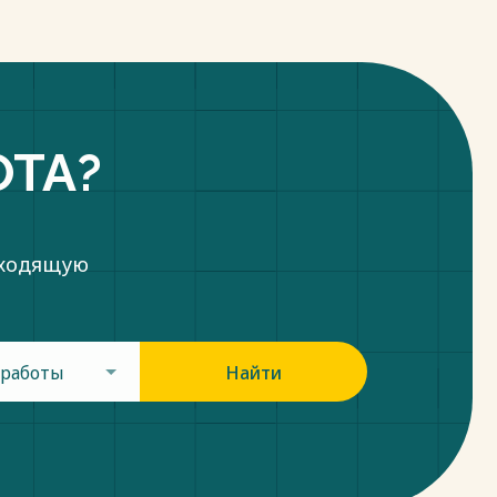
ОТА?
дходящую
 работы
Найти