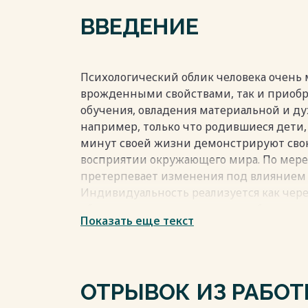
Приложения………………………………………………………
ВВЕДЕНИЕ
Весь текст будет доступен
после поку
Психологический облик человека очень 
врожденными свойствами, так и приобр
обучения, овладения материальной и дух
например, только что родившиеся дети, 
минут своей жизни демонстрируют сво
восприятии окружающего мира. По мере
претерпевает изменения под влиянием 
Индивидуальность реализуется как чере
общения и деятельности, способности.
Показать еще текст
Через индивидуальность раскрываются с
способности, предпочтительная сфера 
личности выделяются базовые свойства,
самооценке, типе личности, темперамен
ОТРЫВОК ИЗ РАБО
свойствам формируется определенный с