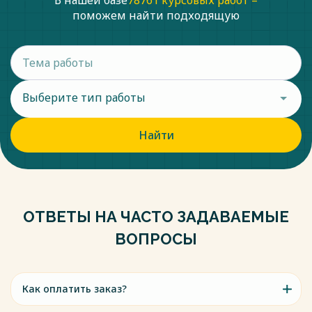
В нашей базе
78761 курсовых работ –
16. Выготский, В. С. Вопросы детской психологии [Текст]:
поможем найти подходящую
монография / В. С. Выготский – М.: Союз, 2006. – 183 с.
17. Вятютнев, М. Н. Коммуникативная направленность
обучения русскому языку в зарубежных школах [Текст] / М.
Н. Вятютнев // Русский язык за рубежом. – 1977. – № 6. – С.
38–45.
Выберите тип работы
Весь текст будет доступен
после покупки
Найти
ОТВЕТЫ НА ЧАСТО ЗАДАВАЕМЫЕ
ВОПРОСЫ
Как оплатить заказ?