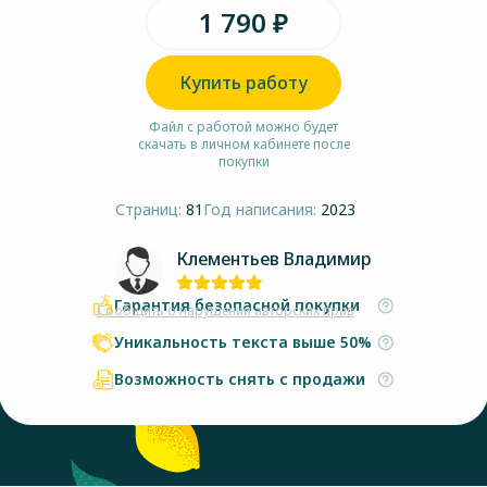
1 790 ₽
Купить работу
Файл с работой можно будет
скачать в личном кабинете после
покупки
Страниц:
81
Год написания:
2023
Клементьев Владимир
Гарантия безопасной покупки
Сообщить о нарушении авторских прав
Уникальность текста выше 50%
Возможность снять с продажи