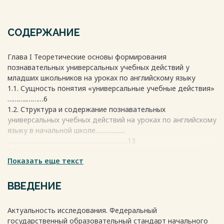
СОДЕРЖАНИЕ
Глава I Теоретические основы формирования
познавательных универсальных учебных действий у
младших школьников на уроках по английскому языку
1.1. Сущность понятия «универсальные учебные действия»
………..………6
1.2. Структура и содержание познавательных
универсальных учебных действий на уроках по английскому
языку в начальной школе………..…...
……………………………………………………..….13
1.3. Методы и приемы формирования познавательных
Показать еще текст
универсальных учебных действий у младших школьников
на уроках по английскому языку ……...………………………...
…………………….…………….....20
ВВЕДЕНИЕ
1.4. Выводы по первой главе…………..…………..………….………………
27
Актуальность исследования. Федеральный
Глава II Экспериментальная работа по формированию
государственный образовательный стандарт начального