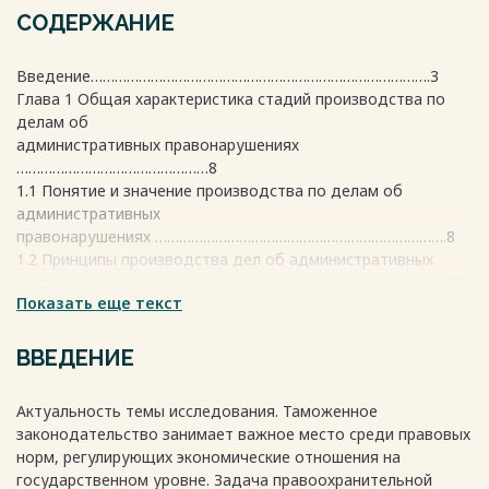
СОДЕРЖАНИЕ
Введение………………………………………………………………………….3
Глава 1 Общая характеристика стадий производства по
делам об
административных правонарушениях
…………………………………………8
1.1 Понятие и значение производства по делам об
административных
правонарушениях ……………………………………………………………….8
1.2 Принципы производства дел об административных
правонарушениях………………………………………………………………..20
Показать еще текст
Глава 2. Основные стадии по делам об административных
правонарушениях в области таможенного
дела…………………………………………………….31
ВВЕДЕНИЕ
2.1. Возбуждение дел об административных
правонарушениях в области
Актуальность темы исследования. Таможенное
таможенного дела………………………………………………………………..31
законодательство занимает важное место среди правовых
2.2. Рассмотрение дел об административных
норм, регулирующих экономические отношения на
правонарушениях в области
государственном уровне. Задача правоохранительной
таможенного дела………………………………………………………………..45