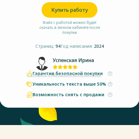
Купить работу
Файл с работой можно будет
скачать в личном кабинете после
покупки
Страниц:
94
Год написания:
2024
Успенская Ирина
Гарантия безопасной покупки
Сообщить о нарушении авторских прав
Уникальность текста выше 50%
Возможность снять с продажи