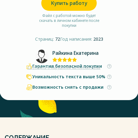
Купить работу
Файл с работой можно будет
скачать в личном кабинете после
покупки
Страниц:
72
Год написания:
2023
Райкина Екатерина
Гарантия безопасной покупки
Сообщить о нарушении авторских прав
Уникальность текста выше 50%
Возможность снять с продажи
СОДЕРЖАНИЕ