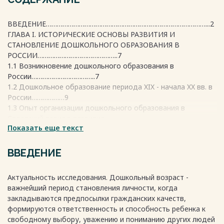
ВВЕДЕНИЕ……………………………………………………………………………...2
ГЛАВА I. ИСТОРИЧЕСКИЕ ОСНОВЫ РАЗВИТИЯ И
СТАНОВЛЕНИЕ ДОШКОЛЬНОГО ОБРАЗОВАНИЯ В
РОССИИ……………………………………..7
1.1 Возникновение дошкольного образования в
России……………………………..7
1.2 Дошкольное образование периода XIX - начала XX вв. в
России………………9
1.3 Опыт организации дошкольного образования в
Советский период развития
Показать еще текст
России…………………………………………………………………………………..16
ГЛАВА II. НАПРАВЛЕНИЯ РАЗВИТИЯ СОВРЕМЕННОЙ
СИСТЕМЫ ДОШКОЛЬНОГО ОБРАЗОВАНИЯ В
ВВЕДЕНИЕ
РОССИИ……………………………………32
2.1. Современное состояние организации дошкольного
Актуальность исследования. Дошкольный возраст -
образования в России…..32
важнейший период становления личности, когда
2.2. Дифференциация содержания дошкольного
закладываются предпосылки гражданских качеств,
образования на современном
формируются ответственность и способность ребенка к
этапе…………………………………………………………………………………….36
свободному выбору, уважению и пониманию других людей
2.3 Перспективы развития дошкольного образования в