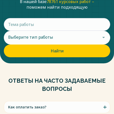
В нашей базе
78761 курсовых работ –
ЯНАО от 21.07.2020 № 134-О – Текст: электронный // Консульт
поможем найти подходящую
[сайт]. – URL: http://www.consultant.ru/document/cons_doc_LAW
обращения 12.12.2022).
Весь текст будет доступен
после покупки
Выберите тип работы
Найти
ОТВЕТЫ НА ЧАСТО ЗАДАВАЕМЫЕ
ВОПРОСЫ
Как оплатить заказ?