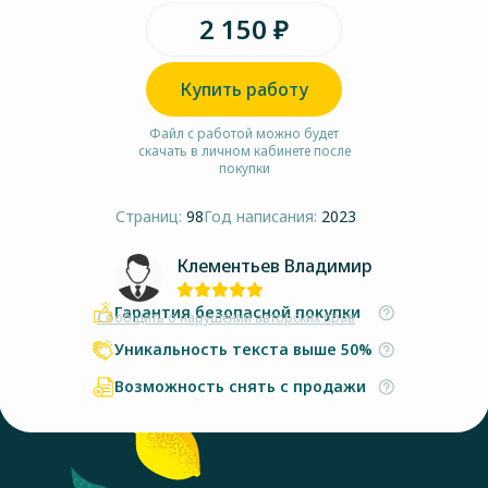
2 150 ₽
Купить работу
Файл с работой можно будет
скачать в личном кабинете после
покупки
Страниц:
98
Год написания:
2023
Клементьев Владимир
Гарантия безопасной покупки
Сообщить о нарушении авторских прав
Уникальность текста выше 50%
Возможность снять с продажи