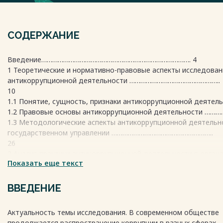
СОДЕРЖАНИЕ
Введение………………………………………………………………………. 4
1 Теоретические и нормативно-правовые аспекты исследован
антикоррупционной деятельности …………………………………………..
10
1.1 Понятие, сущность, признаки антикоррупционной деятельно
1.2 Правовые основы антикоррупционной деятельности ……………
1.3 Методологические аспекты антикоррупционной деятельн
государственном управлении ………………………………………………..
26
2 Анализ практики антикоррупционной деятельности в орган
Показать еще текст
государственной власти Ямало-Ненецкого автономного окр
36
2.1 Оценка стратегических приоритетов антикоррупционной 
ВВЕДЕНИЕ
как инструмента повышения эффективности деятельности в 
государственной власти Ямало-Ненецкого автономного
Актуальность темы исследования. В современном обществе
округа.............................................................................................................
продолжается распространение коррупции в разных сферах