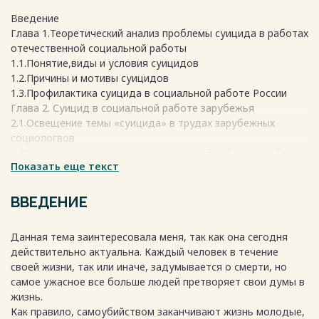
Введение
Глава 1.Теоретический анализ проблемы суицида в работах
отечественной социальной работы
1.1.Понятие,виды и условия суицидов
1.2.Причины и мотивы суицидов
1.3.Профилактика суицида в социальной работе России
Глава 2. Суицид в социальной работе зарубежья
2.1.Освещение темы «суицида» в трудах зарубежных
социологвов
2.2.Профилактика суицида в социальной работе зарубежья
Показать еще текст
Заключение
Список использованной литературы
Весь текст будет доступен
после покупки
ВВЕДЕНИЕ
Данная тема заинтересовала меня, так как она сегодня
действительно актуальна. Каждый человек в течение
своей жизни, так или иначе, задумывается о смерти, но
самое ужасное все больше людей претворяет свои думы в
жизнь.
Как правило, самоубийством заканчивают жизнь молодые,