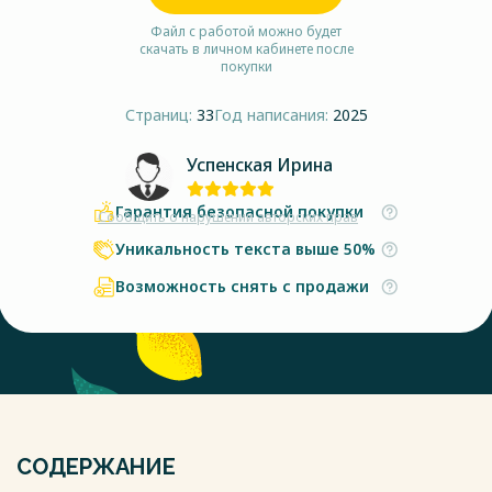
Файл с работой можно будет
скачать в личном кабинете после
покупки
Страниц:
33
Год написания:
2025
Успенская Ирина
Гарантия безопасной покупки
Сообщить о нарушении авторских прав
Уникальность текста выше 50%
Возможность снять с продажи
СОДЕРЖАНИЕ