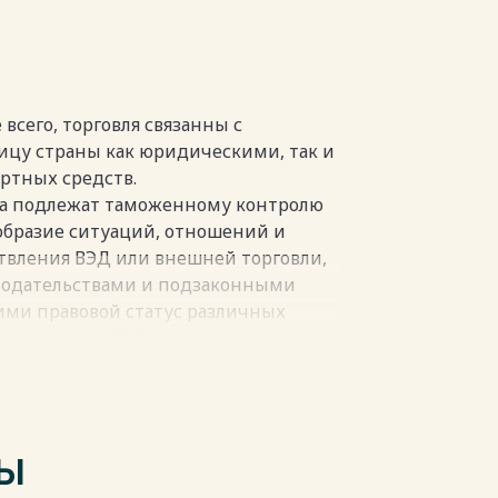
всего, торговля связанны с
цу страны как юридическими, так и
ртных средств.
ва подлежат таможенному контролю
бразие ситуаций, отношений и
твления ВЭД или внешней торговли,
нодательствами и подзаконными
ми правовой статус различных
ия между собой, с государством, его
 органами.
 заключается в обеспечении
 границу РФ. Гарантию соблюдения
спечивает только достаточно
ТЫ
ением законов и норм,