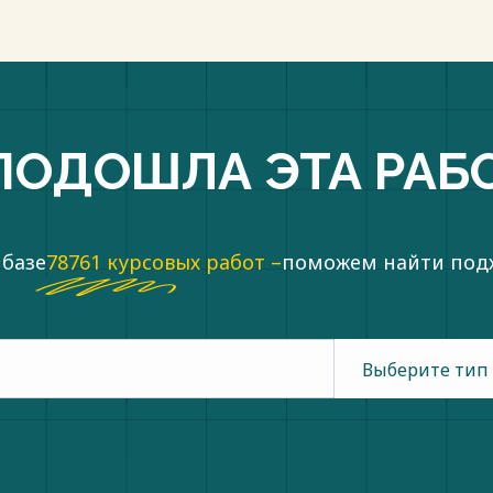
ПОДОШЛА ЭТА РАБ
 базе
78761 курсовых работ –
поможем найти по
Выберите тип