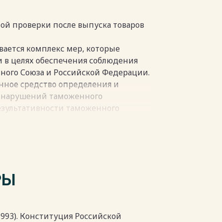
льством России
пки
ой проверки после выпуска товаров
ается комплекс мер, которые
 в целях обеспечения соблюдения
ного Союза и Российской Федерации.
нное средство определения и
 нарушений таможенного
результативности таможенного
йствуют с прочими
ганами в соответствии с законами
нтроль законодательной продукт
 его осуществления определены
нного союза
РЫ
го контроля, которая проводится
одуктов с применением иных
ксом форм таможенного контроля и
ие таможенного контроля, в целях
1993). Конституция Российской