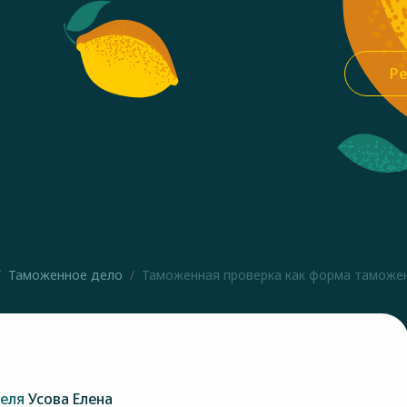
Ре
Таможенное дело
Таможенная проверка как форма таможе
теля
Усова Елена