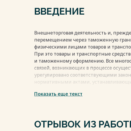
ВВЕДЕНИЕ
Внешнеторговая деятельность и, прежде 
перемещением через таможенную грани
физическими лицами товаров и транспо
При это товары и транспортные средст
и таможенному оформлению. Все многоо
связей, возникающих в процессе осущес
урегулировано соответствующими зако
нормативными актами, устанавливающи
товаров, лиц, порядок их взаимоотношен
Показать еще текст
органами, в том числе и с таможенными
Результативность таможенного контроля
перемещения товаров через таможенную
этих норм при перемещении товара обе
ОТРЫВОК ИЗ РАБО
полный таможенный контроль с соблюд