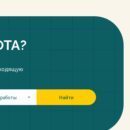
ОТА?
дходящую
 работы
Найти