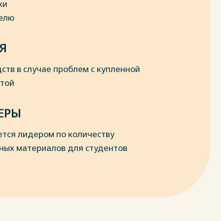
ки
делю
Я
ств в случае проблем с купленной
отой
ЕРЫ
ется лидером по количеству
ных материалов для студентов