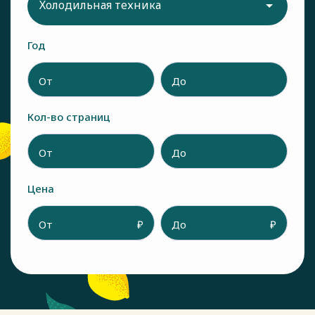
Холодильная техника
Год
От
До
Кол-во страниц
От
До
Цена
От
₽
До
₽