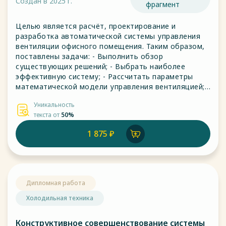
Создан в 2025 г.
фрагмент
Целью является расчёт, проектирование и
разработка автоматической системы управления
вентиляции офисного помещения. Таким образом,
поставлены задачи: - Выполнить обзор
существующих решений; - Выбрать наиболее
эффективную систему; - Рассчитать параметры
математической модели управления вентиляцией; -
Спроектировать функциональную и
Уникальность
принципиальную схему автоматического
текста от
50%
управления микроклиматом; - Выбрать
измерительные, управляющие, исполнительные
1 875 ₽
устройства; - Создать экран оператора.
Дипломная работа
Холодильная техника
Конструктивное совершенствование системы