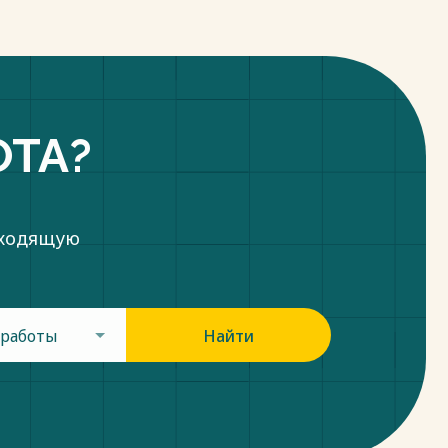
ОТА?
дходящую
 работы
Найти