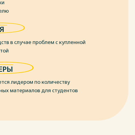
ки
делю
Я
ств в случае проблем с купленной
отой
ЕРЫ
ется лидером по количеству
ных материалов для студентов