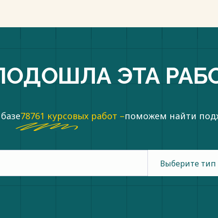
пки
ПОДОШЛА ЭТА РАБ
 базе
78761 курсовых работ –
поможем найти по
Выберите тип