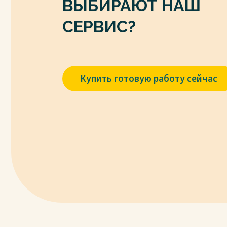
ВЫБИРАЮТ НАШ
7.Ковалева, О. А. Ресурсосберегающие 
компонентов пищевых систем : монография 
СЕРВИС?
Поповичева. — Орел : ОрелГАУ, 2021. — 16
8. Кошкина, Л.Ю. Пищевые технологии и 
конференция молодых ученых, аспиран
участием, посвященная 150-ти летию п
Купить готовую работу сейчас
элементов (16-19 апреля 2019 г) / Л. Ю. К
Сироткина. — Казань : КНИТУ, 2019. — 360
9. Крюков, А. Н. Экологическое растение
Н. Крюков, О. Ю. Артемова, А. С. Блинник.
260 с.
10. Магомедов, Г.О. Кондитерское произ
учебное пособие / Г. О. Магомедов, И. В. П
Шевякова. — Воронеж : ВГУИТ, 2020. — 159
11. Матвеева И.В. Биотехнологические о
Матвеева, И.Г. Белявская. – М.:ДеЛи-принт,
12. Никифорова, Т.Е. Биологическая безо
пособие / Т.Е. Никифорова; ГОУ ВПО Иван. 