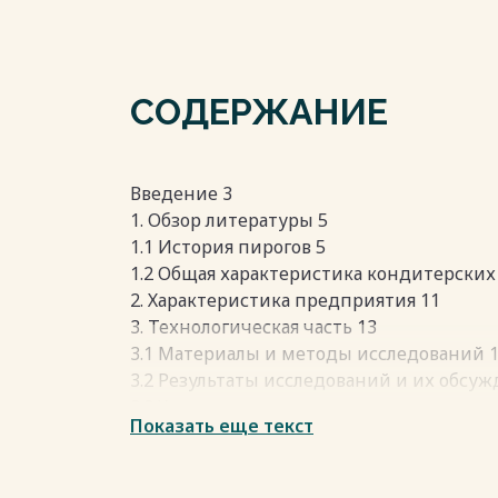
СОДЕРЖАНИЕ
Введение 3
1. Обзор литературы 5
1.1 История пирогов 5
1.2 Общая характеристика кондитерских
2. Характеристика предприятия 11
3. Технологическая часть 13
3.1 Материалы и методы исследований 
3.2 Результаты исследований и их обсуж
3.3 Хранение и упаковка готового пирога
Показать еще текст
3.4 Контроль качества готовой продукци
3.5 Характеристика усовершенствования
вишней и малиной 24