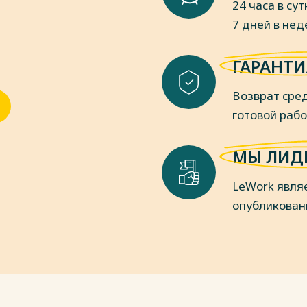
24 часа в сут
технологии получения биосовместимых
7 дней в не
/ О. А. Ковалева, О. С. Киреева, Н. Н.
0 с.
ГАРАНТИ
биотехнологии. XVI Всероссийская
тов и студентов с международным
Возврат сред
ериодической таблицы химических
ошкина ; под редакцией А. С.
готовой раб
 с.
водство в приусадебном хозяйстве / А.
МЫ ЛИД
 — Санкт-Петербург : Лань, 2022. —
LeWork явля
водство Лабораторный практикум :
опубликован
лотникова, А. А. Журавлев, Т. А.
 с.
сновы приготовления хлеба/И.В.
2001. – 150 с.
пасность продуктов питания: учеб.
гос. хим.-технол. ун-т. -Иваново, 2009.