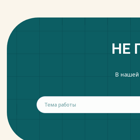
- 179 с.
Весь текст будет доступен
после поку
НЕ 
В нашей