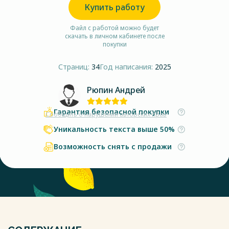
Купить работу
Файл с работой можно будет
скачать в личном кабинете после
покупки
Страниц:
34
Год написания:
2025
Рюпин Андрей
Гарантия безопасной покупки
Сообщить о нарушении авторских прав
Уникальность текста выше 50%
Возможность снять с продажи