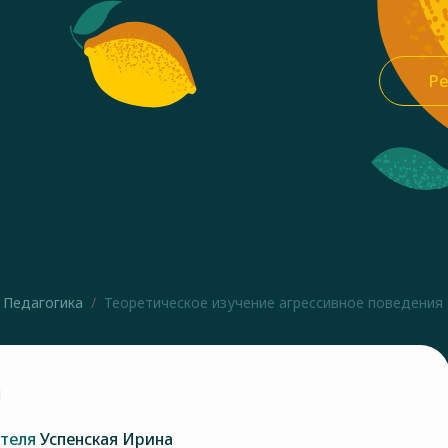
Ре
Педагогика
Теоретическое изучение агрессивное поведения у
ателя
Успенская Ирина