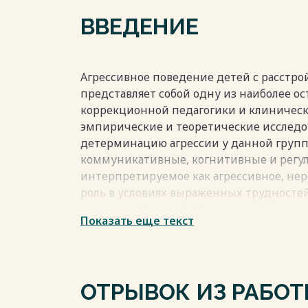
ВВЕДЕНИЕ
Агрессивное поведение детей с расстрой
представляет собой одну из наиболее о
коррекционной педагогики и клиничес
эмпирические и теоретические исслед
детерминацию агрессии у данной груп
коммуникативные, когнитивные и регу
интерпретируемое как агрессивное, не
роль в условиях выраженных трудносте
социальной средой. Отсутствие системн
Показать еще текст
коррекции таких проявлений может пр
поведения, снижению качества жизни р
сопровождение взрослых.
Учитывая спектральную природу наруш
ОТРЫВОК ИЗ РАБО
вариативность поведенческих профилей