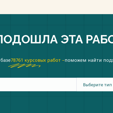
ПОДОШЛА ЭТА РАБ
 базе
78761 курсовых работ –
поможем найти по
Выберите тип