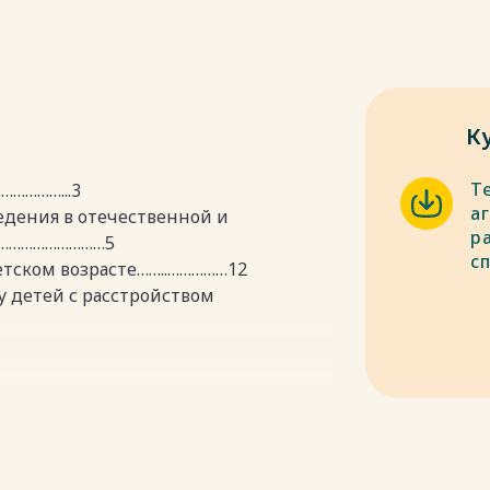
К
Т
…………...3
а
едения в отечественной и
р
…………………………5
сп
етском возрасте……..……………12
у детей с расстройством
пки