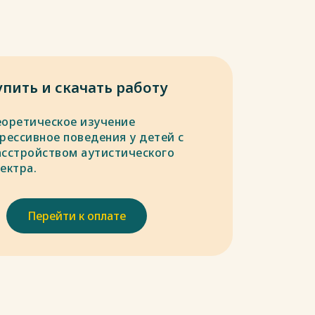
упить и скачать работу
еоретическое изучение
грессивное поведения у детей с
асстройством аутистического
ектра.
Перейти к оплате