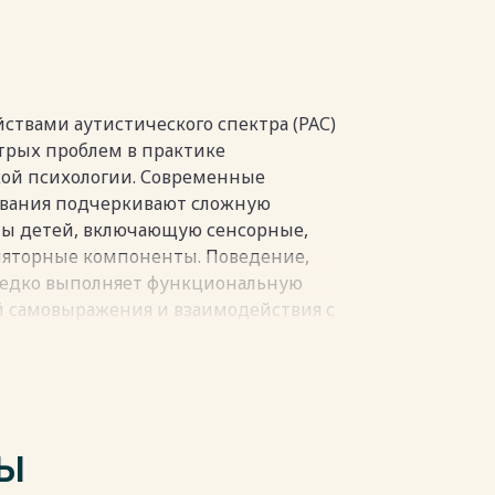
ствами аутистического спектра (РАС)
стрых проблем в практике
кой психологии. Современные
ования подчеркивают сложную
пы детей, включающую сенсорные,
ляторные компоненты. Поведение,
редко выполняет функциональную
й самовыражения и взаимодействия с
ого подхода к диагностике и
иводить к хронизации проблемного
ебенка и выгоранию у включенных в
ений при РАС и высокую
ТЫ
, организация коррекционно-