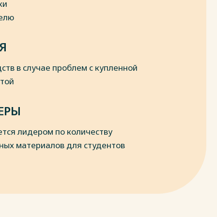
ки
делю
Я
ств в случае проблем с купленной
отой
ЕРЫ
ется лидером по количеству
ных материалов для студентов