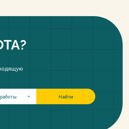
ОТА?
дходящую
 работы
Найти