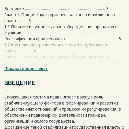
Введение……………………………………………………………………3
Глава 1. Общая характеристика частного и публичного
права…………5
1.1 Понятие и сущность права. Определение права и его
функции.
Классификация прав человека……………………………………………5
1.2 Критерии разграничения частного и публичного
права……………18
Глава 2. Соотношение и взаимодействие частного и
публичного права.23
Показать еще текст
2.1 Основы классификации и взаимосвязи отраслей и
правовых блоков
в системе права России…………………………………………………………
ВВЕДЕНИЕ
23
2.2. Сравнительный анализ частного и публичного
Сложившаяся система права играет важную роль
права……………26
стабилизирующего фактора в формировании и развитии
2.3. Современные тенденции и проблемы в развитии
общественных отношений и процесса их регулирования, в
частного и публичного
обеспечении правомерной деятельности граждан,
прав…………………………………………………………………29
организаций и самого государства.
Заключение………………………………………………………………31
Достижение такой стабилизации государственная власть с