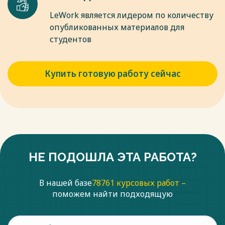
место и играет свою роль, где юридические предписания
взаимосвязаны, расположены определенным
LeWork является лидером по количеству
иерархическим образом, группируются по отраслям и
опубликованных материалов для
институтам.
студентов
Весь текст будет доступен
после покупки
Купить готовую работу сейчас
НЕ ПОДОШЛА ЭТА РАБОТА?
В нашей базе
78761 курсовых работ –
поможем найти подходящую