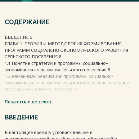
СОДЕРЖАНИЕ
ВВЕДЕНИЕ 5
ГЛАВА 1. ТЕОРИЯ И МЕТОДОЛОГИЯ ФОРМИРОВАНИЯ
ПРОГРАММ СОЦИАЛЬНО-ЭКОНОМИЧЕСКОГО РАЗВИТИЯ
СЕЛЬСКОГО ПОСЕЛЕНИЯ 8
1.1 Понятие стратегии и программы социально–
экономического развития сельского поселения 8
1.2 Механизмы реализации программы социально-
экономического развития сельского поселения на основе
программно-целевого подхода 22
1.3 Зарубежный опыт разработки программ социально-
Показать еще текст
экономического развития сельских поселений 29
ГЛАВА 2. КОМПЛЕКСНЫЙ АНАЛИЗ И ОЦЕНКА СОЦИАЛЬНО-
ЭКОНОМИЧЕСКОГО РАЗВИТИЯ СЕЛЬСКОГО ПОСЕЛЕНИЯ В
ВВЕДЕНИЕ
ОРЛОВСКОЙ ОБЛАСТИ 38
2.1 Анализ социально-экономического положения
В настоящее время в условиях внешне и
Корсунского сельского поселения Верховского района
внутриполитической нестабильности, обострений в