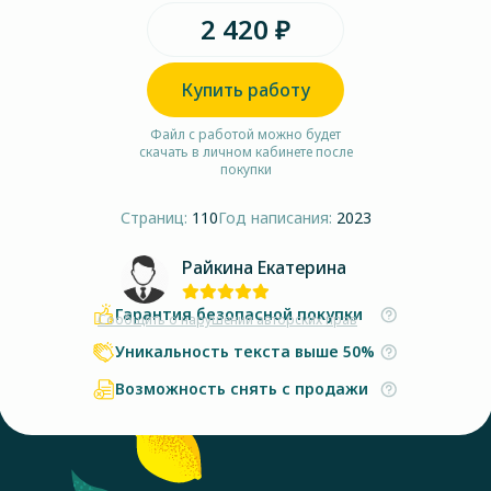
2 420 ₽
Купить работу
Файл с работой можно будет
скачать в личном кабинете после
покупки
Страниц:
110
Год написания:
2023
Райкина Екатерина
Гарантия безопасной покупки
Сообщить о нарушении авторских прав
Уникальность текста выше 50%
Возможность снять с продажи