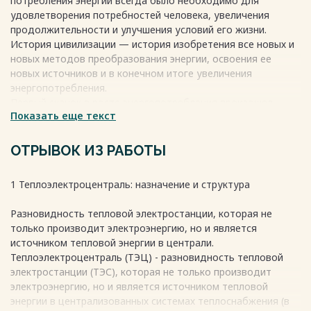
потребления энергии всегда было необходимо для
удовлетворения потребностей человека, увеличения
продолжительности и улучшения условий его жизни.
История цивилизации — история изобретения все новых и
новых методов преобразования энергии, освоения ее
новых источников и в конечном итоге увеличения
энергопотребления.
Первый скачок в росте энергопотребления произошел,
Показать еще текст
когда человек научился добывать огонь и использовать
его для приготовления пищи и обогрева своих жилищ.
Источниками энергии в этот период служили дрова и
ОТРЫВОК ИЗ РАБОТЫ
мускульная сила человека. Следующий важный этап связан
с изобретением колеса, созданием разнообразных орудий
1 Теплоэлектроцентраль: назначение и структура
труда, развитием кузнечного производства. К XV в.
средневековый человек, используя рабочий скот, энергию
Разновидность тепловой электростанции, которая не
воды и ветра, дрова и небольшое количество угля, уже
только производит электроэнергию, но и является
потреблял приблизительно в 10 раз больше, чем
источником тепловой энергии в централи.
первобытный человек. Особенно заметное увеличение
Теплоэлектроцентраль (ТЭЦ) - разновидность тепловой
мирового потребления энергии произошло за последние
электростанции (ТЭС), которая не только производит
200 лет, прошедшие с начала индустриальной эпохи, — оно
электроэнергию, но и является источником тепловой
возросло в 30 раз и достигло в 2001 г. 14,3 Гт у.т/год.
энергии в централизованных системах теплоснабжения (в
Человек индустриального общества потребляет в 100 раз