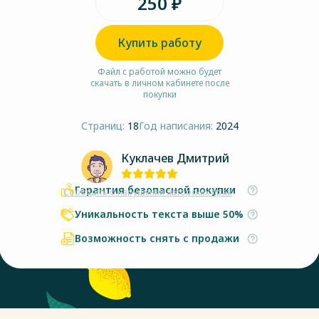
250 ₽
Купить работу
Файл с работой можно будет
скачать в личном кабинете после
покупки
Страниц:
18
Год написания:
2024
Куклачев Дмитрий
Гарантия безопасной покупки
Сообщить о нарушении авторских прав
Уникальность текста выше 50%
Возможность снять с продажи