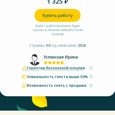
1 325 ₽
Купить работу
Файл с работой можно будет
скачать в личном кабинете после
покупки
Страниц:
53
Год написания:
2026
Успенская Ирина
Гарантия безопасной покупки
Сообщить о нарушении авторских прав
Уникальность текста выше 50%
Возможность снять с продажи