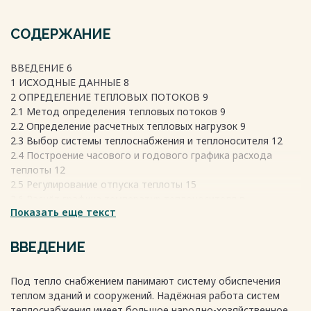
СОДЕРЖАНИЕ
ВВЕДЕНИЕ 6
1 ИСХОДНЫЕ ДАННЫЕ 8
2 ОПРЕДЕЛЕНИЕ ТЕПЛОВЫХ ПОТОКОВ 9
2.1 Метод определения тепловых потоков 9
2.2 Определение расчетных тепловых нагрузок 9
2.3 Выбор системы теплоснабжения и теплоносителя 12
2.4 Построение часового и годового графика расхода
теплоты 12
2.5 Регулирование отпуска теплоты 15
2.6 Расчёт графика температур теплоносителя в
Показать еще текст
подающем и обратном трубопроводе 15
3 ТЕПЛОВАЯ СЕТЬ 18
3.1 Определение расчетных расходов теплоносителя 18
ВВЕДЕНИЕ
3.2 Конструирование и механический расчет 22
3.3 Гидравлический расчёт тепловых сетей 24
Под тепло снабжением панимают систему обиспечения
4 ГИДРАВЛИЧЕСКИЙ РЕЖИМ РАБОТЫ ТЕПЛОВОЙ СЕТИ 35
теплом зданий и сооружений. Надёжная работа систем
4.1 Построение пьезометрического графика 35
теплоснабжения имеет большое народно-хозяйственное