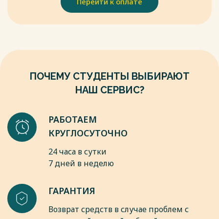
Перейти к оплате
школа, 1996-408 с.
7. Справочник проектировщика. Проектирование тепловых
Весь текст будет доступен
после покупки
сетей / Под ред. А.А.Николаева - М: Стройиздат, 1985. - 359
с.
Весь текст будет доступен
после покупки
ПОЧЕМУ СТУДЕНТЫ ВЫБИРАЮТ
НАШ СЕРВИС?
РАБОТАЕМ
КРУГЛОСУТОЧНО
24 часа в сутки
7 дней в неделю
ГАРАНТИЯ
Возврат средств в случае проблем с