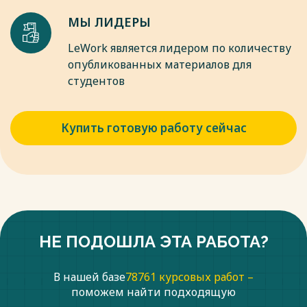
посягающие на основы государственности, в первую
очередь – о преступлениях коррупционной направленности
МЫ ЛИДЕРЫ
высокопоставленных должностных лиц Российской
Империи, а также преступления против военной службы.
LeWork является лидером по количеству
опубликованных материалов для
Весь текст будет доступен
после покупки
студентов
Купить готовую работу сейчас
НЕ ПОДОШЛА ЭТА РАБОТА?
В нашей базе
78761 курсовых работ –
поможем найти подходящую