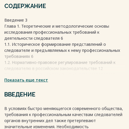
СОДЕРЖАНИЕ
Введение 3
Глава 1. Теоретические и методологические основы
исследования профессиональных требований к
деятельности следователя 6
1.1. Историческое формирование представлений о
следователе и предъявляемых к нему профессиональных
требованиях 6
1.2. Нормативно-правовое регулирование требований к
следователю в российском законодательстве 12
Глава 2. Структура и содержание качеств следователя
Показать еще текст
ОВД РФ 19
2.1. Профессионально-квалификационные качества
следователя 19
ВВЕДЕНИЕ
2.2. Личностные и нравственно-психологические качества
22
В условиях быстро меняющегося современного общества,
2.3. Психофизиологические качества и требования к
требования к профессиональным качествам следователей
состоянию здоровья 24
органов внутренних дел также претерпевают
Глава 3. Современные проблемы и пути совершенствования
значительные изменения. Необходимость
формирования профессиональных качеств следователя 28