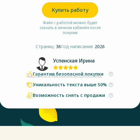
Купить работу
Файл с работой можно будет
скачать в личном кабинете после
покупки
Страниц:
36
Год написания:
2026
Успенская Ирина
Гарантия безопасной покупки
Сообщить о нарушении авторских прав
Уникальность текста выше 50%
Возможность снять с продажи