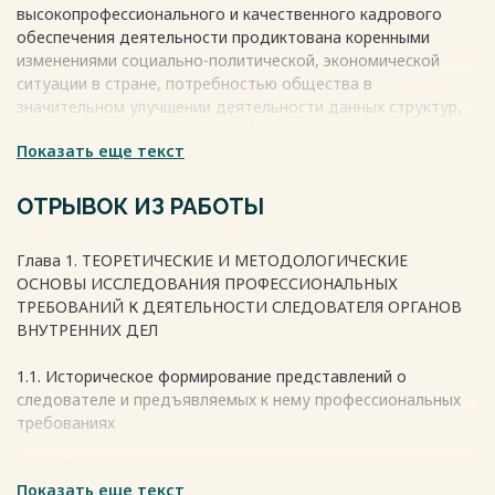
высокопрофессионального и качественного кадрового
3.1. Анализ современных проблем в системе
обеспечения деятельности продиктована коренными
профессионального отбора и подготовки следователей 28
изменениями социально-политической, экономической
3.2. Основные направления развития профессионально
ситуации в стране, потребностью общества в
значимых качеств у действующих следователей 29
значительном улучшении деятельности данных структур,
Заключение 32
проведением существенных реформ в сфере
Список использованной литературы 34
Показать еще текст
правоохранительных органов.
Важность определения требований к профессиональным
Весь текст будет доступен
после покупки
качествам следователя органов внутренних дел
ОТРЫВОК ИЗ РАБОТЫ
обуславливается необходимостью подготовки
высококвалифицированных специалистов в сфере
Глава 1. ТЕОРЕТИЧЕСКИЕ И МЕТОДОЛОГИЧЕСКИЕ
раскрытия и расследования преступлений. Данные
ОСНОВЫ ИССЛЕДОВАНИЯ ПРОФЕССИОНАЛЬНЫХ
требования отвечают вопросам национальной
ТРЕБОВАНИЙ К ДЕЯТЕЛЬНОСТИ СЛЕДОВАТЕЛЯ ОРГАНОВ
безопасности государства и общества.
ВНУТРЕННИХ ДЕЛ
Весь текст будет доступен
после покупки
1.1. Историческое формирование представлений о
следователе и предъявляемых к нему профессиональных
требованиях
Для объективного и всестороннего изучения и анализа
Показать еще текст
требований к профессиональным качествам следователя