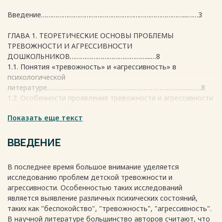
Введение……………………………………………………………………...……3
ГЛАВА 1. ТЕОРЕТИЧЕСКИЕ ОСНОВЫ ПРОБЛЕМЫ
ТРЕВОЖНОСТИ И АГРЕССИВНОСТИ
ДОШКОЛЬНИКОВ……………………………………...…8
1.1. Понятия «тревожность» и «агрессивность» в
психологической
литературе………………………………………………………………………….8
1.2. Особенности проявления тревожности и агрессивности
детей дошкольного
Показать еще текст
возраста…………………………………………………………………….……....17
1.3. Методы и приемы преодоления тревожности и
агрессивности у
ВВЕДЕНИЕ
дошкольников……………………………………………………………………..26
В последнее время большое внимание уделяется
Выводы по первой
исследованию проблем детской тревожности и
главе………………………………………………………..39
агрессивности. Особенностью таких исследований
является выявление различных психических состояний,
ГЛАВА 2. ЭМПИРИЧЕСКОЕ ИССЛЕДОВАНИЕ ТРЕВОЖНОСТИ
таких как "беспокойство", "тревожность", "агрессивность".
И АГРЕССИВНОСТИ У ДОШКОЛЬНИКОВ ……………………………...
В научной литературе большинство авторов считают, что