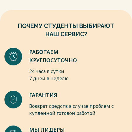
7. Веракса,А.Н. Зарубежные психологи о развитии ребенка-
дошкольника. Пособие для педагогов дошкольных
учреждений[Текст]/А.Н. Веракса. – М.: Мозаика-Синтез,
2012. –216 с.
ПОЧЕМУ СТУДЕНТЫ ВЫБИРАЮТ
8. Волкова, Е.В. Скажем «нет» агрессии![Текст] / Е.В.
Волкова // Психологическая газета. – 2003. - № 5. – С. 17-21.
НАШ СЕРВИС?
Весь текст будет доступен
после покупки
РАБОТАЕМ
КРУГЛОСУТОЧНО
24 часа в сутки
7 дней в неделю
ГАРАНТИЯ
Возврат средств в случае проблем с
купленной готовой работой
МЫ ЛИДЕРЫ