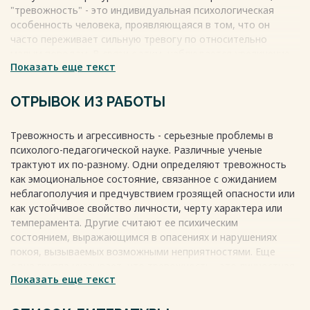
……..40
"тревожность" - это индивидуальная психологическая
2.1. Цели, задачи исследования…………………………….
особенность человека, проявляющаяся в том, что он
…………………...40
часто переживает сильную тревогу по относительно
2.2. Характеристика выборки и методик
малым поводам. В связи с этим, наблюдается увеличение
исследования…………………………41
Показать еще текст
числа тревожных детей, которые часто испытывают
2.3. Анализ и интерпретация результатов эмпирического
беспокойство, неуверенность и эмоциональную
исследования………48
неустойчивость. Очень важно раннее выявление
ОТРЫВОК ИЗ РАБОТЫ
тревожности, чтобы проводить профилактическую и
Выводы по второй главе………………………………………….………….
коррекционную работу.
……69
Тревожность и агрессивность - серьезные проблемы в
Весь текст будет доступен
после покупки
психолого-педагогической науке. Различные ученые
Список использованных источников……………………………………….
трактуют их по-разному. Одни определяют тревожность
……72
как эмоциональное состояние, связанное с ожиданием
неблагополучия и предчувствием грозящей опасности или
Приложения…………………………………………………………………….…76
как устойчивое свойство личности, черту характера или
Весь текст будет доступен
после покупки
темперамента. Другие считают ее психическим
состоянием, выражающимся в опасениях и нарушениях
покоя, вызываемых возможными неприятностями. Еще
одна группа указывает, что тревожность - это личностная
Показать еще текст
черта, отражающая уменьшение порога чувствительности
к различным стрессовым агентам.