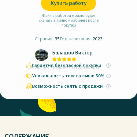
Купить работу
Файл с работой можно будет
скачать в личном кабинете после
покупки
Страниц:
35
Год написания:
2023
Балашов Виктор
Гарантия безопасной покупки
Сообщить о нарушении авторских прав
Уникальность текста выше 50%
Возможность снять с продажи
СОДЕРЖАНИЕ