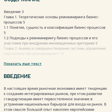
Введение 3
Глава 1. Теоретические основы реинжиниринга бизнес-
процессов 5
1.1 Понятие, сущность и классификация бизнес-процессов
5
1.2 Подходы к реинжинирингу бизнес-процессов и его
участники при внедрении инновационных критериев 9
Глава 2. Анализ и совершенствование системы управления
персоналом при реинжиниринге 13
2.1 Общая характеристика предприятия и анализ основных
Показать еще текст
показателей деятельности 13
2.2 Система управления персоналом на предприятии 17
2.3 Разработка рекомендаций по повышению
ВВЕДЕНИЕ
эффективности управления персоналом 22
Заключение 29
В настоящее время рыночная экономика имеет тенденцию
Список литературы (использованных источников) и
к созданию интегрированных рынков, при этом развитие
интернет-ресурсов 31
стандартизации имеет первостепенное значение в
устранении национальных барьеров для входа на рынок. В
Весь текст будет доступен
после покупки
этом смысле большой опыт накоплен европейскими