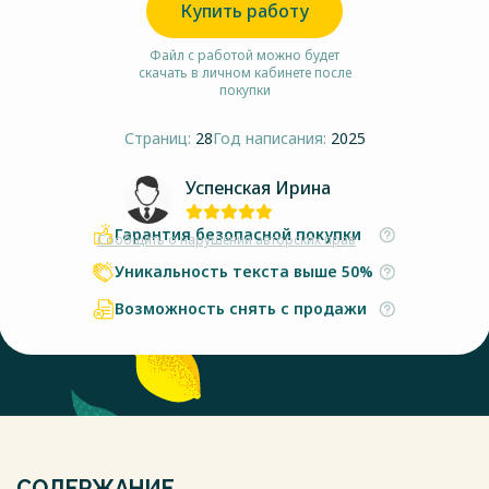
Купить работу
Файл с работой можно будет
скачать в личном кабинете после
покупки
Страниц:
28
Год написания:
2025
Успенская Ирина
Гарантия безопасной покупки
Сообщить о нарушении авторских прав
Уникальность текста выше 50%
Возможность снять с продажи
СОДЕРЖАНИЕ