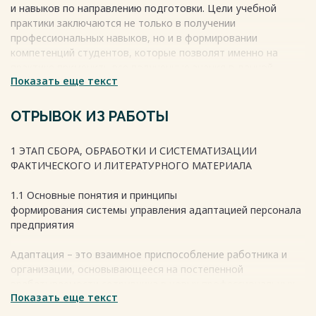
и навыков по направлению подготовки. Цели учебной
практики заключаются не только в получении
профессиональных навыков, но и в формировании
компетенций студентов, которые позволят именно на
практике применить все полученные знания в данной
Показать еще текст
области.
ОТРЫВОК ИЗ РАБОТЫ
Весь текст будет доступен
после покупки
1 ЭТАП СБОРА, ОБРАБОТКИ И СИСТЕМАТИЗАЦИИ
ФАКТИЧЕСКОГО И ЛИТЕРАТУРНОГО МАТЕРИАЛА
1.1 Основные понятия и принципы
формирования системы управления адаптацией персонала
предприятия
Адаптация – это взаимное приспособление работника и
организации, основывающееся на постепенной
врабатываемости сотрудника в новых профессиональных,
Показать еще текст
социальных, психологических и организационно-
экономических условиях труда. Когда человек поступает