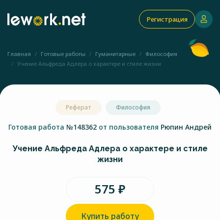
Регистрация
Главная
Готовые работы
Гуманитарные
Философия
Учение Альфреда Адлера о характере и стиле жизни
Реферат
Философия
Готовая работа
№148362
от пользователя
Рюпин Андрей
Учение Альфреда Адлера о характере и стиле
жизни
575 ₽
Купить работу