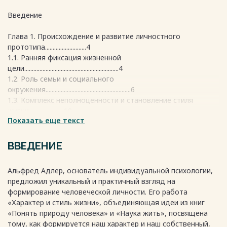
Введение
Глава 1. Происхождение и развитие личностного
прототипа...........................4
1.1. Ранняя фиксация жизненной
цели..............................................................4
1.2. Роль семьи и социального
окружения........................................................6
1.3. Комплекс неполноценности и становление стиля
жизни.......................10
Показать еще текст
Глава 2. Проявления и механизмы
характера....................................................12
ВВЕДЕНИЕ
2.1. Агрессивные и неагрессивные черты
характера......................................12
Альфред Адлер, основатель индивидуальной психологии,
2.2. Эмоции и поведенческие
предложил уникальный и практичный взгляд на
проявления.......................................................15
формирование человеческой личности. Его работа
2.3. Фантазии, сны и
«Характер и стиль жизни», объединяющая идеи из книг
бессознательное.............................................................19
«Понять природу человека» и «Наука жить», посвящена
тому, как формируется наш характер и наш собственный,