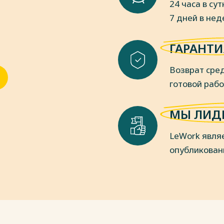
24 часа в сут
7 дней в не
на счетов бухгалтерского учета
 организаций и Инструкции по его
ГАРАНТИ
т 08.11.2010). [Электронный ресурс]. –
Возврат сред
 Положений по бухгалтерскому
ерскому учету» Учетная политика
готовой раб
2021). [Электронный ресурс]. – URL:
МЫ ЛИД
и Положения по бухгалтерскому
ации» (ПБУ 4/99)» от 06.07.1999 № 43н
LeWork явля
 – URL: http://www.consultant.ru.
опубликован
пки