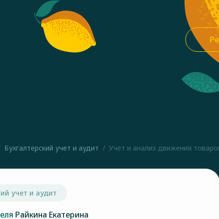
Ре
Бухгалтерский учет и аудит
Учет и анализ движения товаров
ий учет и аудит
теля
Райкина Екатерина