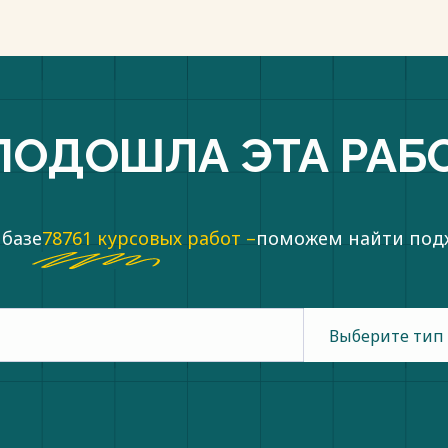
ПОДОШЛА ЭТА РАБ
 базе
78761 курсовых работ –
поможем найти по
Выберите тип