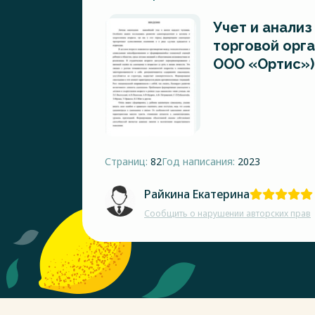
Учет и анали
торговой орг
ООО «Ортис»)
Страниц:
82
Год написания:
2023
Райкина Екатерина
Сообщить о нарушении авторских прав