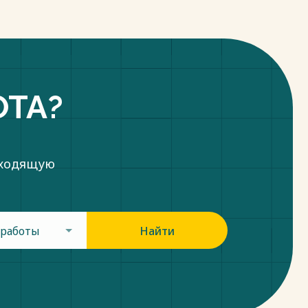
ОТА?
дходящую
 работы
Найти