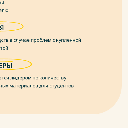
ки
делю
Я
ств в случае проблем с купленной
отой
ЕРЫ
ется лидером по количеству
ных материалов для студентов