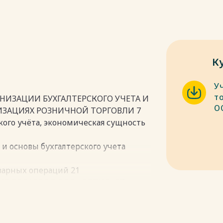
К
У
т
АНИЗАЦИИ БУХГАЛТЕРСКОГО УЧЕТА И
О
ИЗАЦИЯХ РОЗНИЧНОЙ ТОРГОВЛИ 7
кого учёта, экономическая сущность
и основы бухгалтерского учета
варных операций 21
ИЯ ТОВАРОВ В ООО «ОРТИС» 27
ика 27
аров 34
аров и формирование выручки от