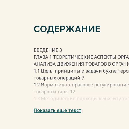
СОДЕРЖАНИЕ
ВВЕДЕНИЕ 3
ГЛАВА 1 ТЕОРЕТИЧЕСКИЕ АСПЕКТЫ ОРГ
АНАЛИЗА ДВИЖЕНИЯ ТОВАРОВ В ОРГАН
1.1 Цель, принципы и задачи бухгалтерс
товарных операций 7
1.2 Нормативно-правовое регулирование 
товаров и тары 12
1.3 Методические подходы к анализу то
ГЛАВА 2. БУХГАЛТЕРСКИЙ УЧЕТ ДВИЖЕН
Показать еще текст
2.1 Технико-экономическая характерист
2.2 Бухгалтерский учет поступления тов
2.3 Бухгалтерский учет реализации тов