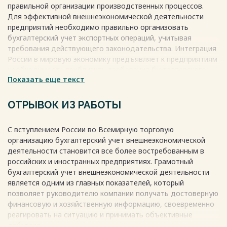
правильной организации производственных процессов.
Весь текст будет доступен
после покупки
Для эффективной внешнеэкономической деятельности
предприятий необходимо правильно организовать
бухгалтерский учет экспортных операций, учитывая
требования действующего законодательства. Интеграция
России в мировую экономику предъявляет к предприятиям
необходимость приблизить требования бухгалтерского
Показать еще текст
учета к международным стандартам. Учет экспортных
операций оказывается особенно важным, так как внешняя
торговля предполагает сотрудничество между
ОТРЫВОК ИЗ РАБОТЫ
иностранными и российскими партнерами, и вопросы
совершенствования бухгалтерского учета на предприятиях
С вступлением России во Всемирную торговую
являются актуальными.
организацию бухгалтерский учет внешнеэкономической
Весь текст будет доступен
после покупки
деятельности становится все более востребованным в
российских и иностранных предприятиях. Грамотный
бухгалтерский учет внешнеэкономической деятельности
является одним из главных показателей, который
позволяет руководителю компании получать достоверную
финансовую и хозяйственную информацию, своевременно
реагировать на ситуацию и принимать объективные
действия.