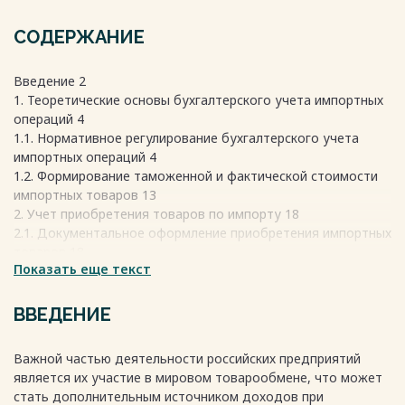
СОДЕРЖАНИЕ
Введение 2
1. Теоретические основы бухгалтерского учета импортных
операций 4
1.1. Нормативное регулирование бухгалтерского учета
импортных операций 4
1.2. Формирование таможенной и фактической стоимости
импортных товаров 13
2. Учет приобретения товаров по импорту 18
2.1. Документальное оформление приобретения импортных
товаров 18
Показать еще текст
2.2. Порядок исчисления и отражения в бухгалтерском
учете таможенных платежей и НДС при импорте товаров
24
ВВЕДЕНИЕ
2.3. Учет накладных расходов по импорту 27
2.4. Синтетический и аналитический учет импортных
Важной частью деятельности российских предприятий
товаров 31
является их участие в мировом товарообмене, что может
Заключение 37
стать дополнительным источником доходов при
Список использованных источников 39