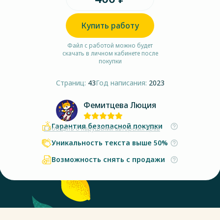
Купить работу
Файл с работой можно будет
скачать в личном кабинете после
покупки
Страниц:
43
Год написания:
2023
Фемитцева Люция
Гарантия безопасной покупки
Сообщить о нарушении авторских прав
Уникальность текста выше 50%
Возможность снять с продажи