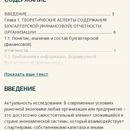
ВВЕДЕНИЕ……………………………………………………………………. 3
Глава 1. ТЕОРЕТИЧЕСКИЕ АСПЕКТЫ СОДЕРЖАНИЯ
БУХГАЛТЕРСКОЙ (ФИНАНСОВОЙ) ОТЧЕТНОСТИ
ОРГАНИЗАЦИИ……………………………………………………………… 6
1.1. Понятие, значение и состав бухгалтерской
(финансовой)
отчетности…………………………………………………………………….. 6
1.2. Требования к информации, формируемой
бухгалтерскую (финансовую)
отчетность……………………………………………………. 10
Показать еще текст
1.3. Нормативно-правовое регулирование бухгалтерского
учёта и финансовой
отчётности……………………………………………………….
ВВЕДЕНИЕ
12
Актуальность исследования. В современных условиях
ГЛАВА 2. АНАЛИЗ БУХГАЛТЕРСКОЙ (ФИНАНСОВОЙ)
рыночной экономики любая организация или предприятие –
ОТЧЁТНОСТИ ОРГАНИЗАЦИИ НА ПРИМЕРЕ ООО
это достаточно самостоятельный элемент сложившейся в
КОМПАНИЯ БУХГАЛТЕРСКОГО И ЮРИДИЧЕСКОГО
стране экономической системы, который взаимодействует
ОБСЛУЖИВАНИЯ БИЗНЕСА
с партнёрами, собственниками капитала и иными
«АКТИВ»…………………………………………………………. 18