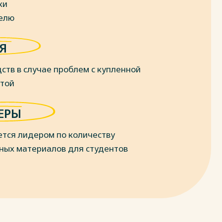
ки
делю
Я
ств в случае проблем с купленной
отой
ЕРЫ
ется лидером по количеству
ных материалов для студентов