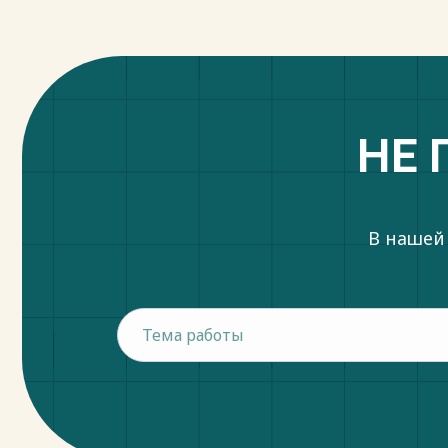
капитал характеризуется с разных пози
получения; роли в производственном про
В теории бухгалтерского учета капитал 
материальных ценностей и денежных с
и расходов на приобретение прав и пр
осуществления хозяйственной деятельн
НЕ 
В таблице 2 представлены основные вид
зависимости от определенных признаков
Весь текст будет доступен
после поку
В нашей