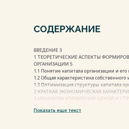
СОДЕРЖАНИЕ
ВВЕДЕНИЕ 3
1 ТЕОРЕТИЧЕСКИЕ АСПЕКТЫ ФОРМИРО
ОРГАНИЗАЦИИ 5
1.1 Понятие капитала организации и его
1.2 Общая характеристика собственного 
1.3 Оптимизация структуры капитала о
2 КРАТКАЯ ЭКОНОМИЧЕСКАЯ ХАРАКТЕРИ
3 МЕХАНИЗМ УПРАВЛЕНИЯ ЦЕНОЙ И СТ
21
Показать еще текст
3.1 Анализ капитала организации и его с
3.2 Определение средневзвешенной цен
ЗАКЛЮЧЕНИЕ 27