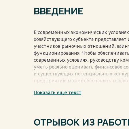
СПИСОК ИСПОЛЬЗОВАННЫХ ИСТОЧНИКО
ВВЕДЕНИЕ
Весь текст будет доступен
после поку
В современных экономических условиях
хозяйствующего субъекта представляет 
участников рыночных отношений, заинт
функционирования. Чтобы обеспечиват
современных условиях, руководству ком
уметь реально оценивать финансовое сос
и существующих потенциальных конкур
предприятию может обеспечить только
финансовых ресурсов и капитала, наход
Показать еще текст
Условия формирования высоких конечны
компании во многом зависят от оптимал
зрения его эффективного функциониров
Для целей изложения материала курсов
ОТРЫВОК ИЗ РАБО
понимаются все источники средств, ис