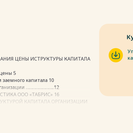
К
У
к
ВАНИЯ ЦЕНЫ ИСТРУКТУРЫ КАПИТАЛА
 цены 5
и заемного капитала 10
рганизации ……………………..12
СТИКА ООО «ТАБРИС» 16
РУКТУРОЙ КАПИТАЛА ОРГАНИЗАЦИИ
труктуры 21
ы капитала организации………. 24