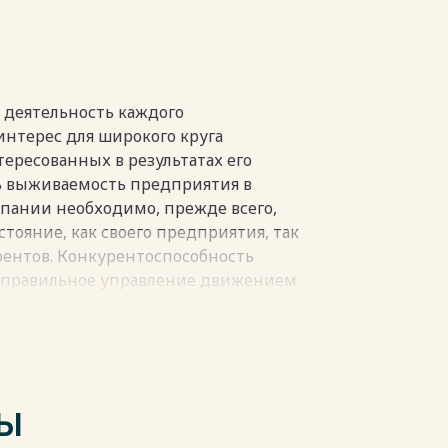
В 30
пки
 деятельность каждого
интерес для широкого круга
ересованных в результатах его
ь выживаемость предприятия в
пании необходимо, прежде всего,
тояние, как своего предприятия, так
ентов. Конкурентоспособность
 правильное управление движением
ящихся на распоряжении.
х результатов деятельности
ьности структуры капитала с точки
ания.
ой работы под термином «капитал»
ТЫ
пользуемые для финансирования