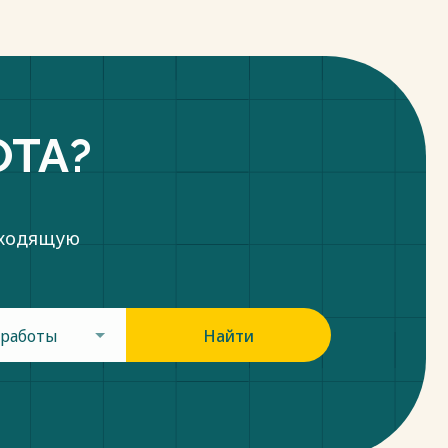
ОТА?
дходящую
 работы
Найти