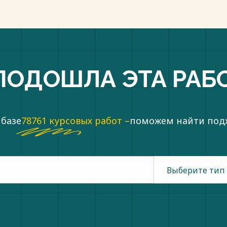
ций: формы воплощения; источников
цессе [5].
рассматривается как совокупность
редств, экономических инвестиций
ивилегий, необходимых для
ости организации.
ПОДОШЛА ЭТА РАБ
ы капитала, сгруппированные в
 [5].
пки
 базе
78761 курсовых работ –
поможем найти по
Выберите тип