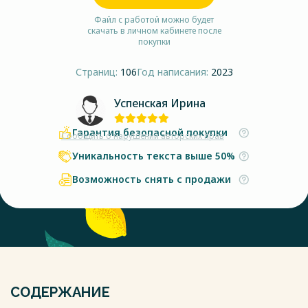
Файл с работой можно будет
скачать в личном кабинете после
покупки
Страниц:
106
Год написания:
2023
Успенская Ирина
Гарантия безопасной покупки
Сообщить о нарушении авторских прав
Уникальность текста выше 50%
Возможность снять с продажи
СОДЕРЖАНИЕ