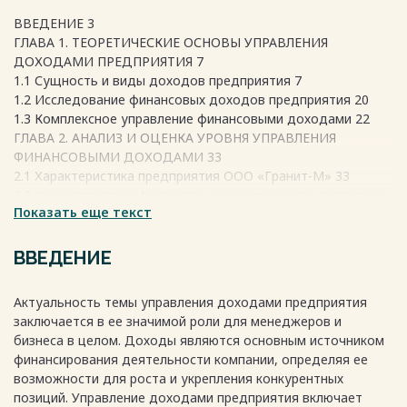
ВВЕДЕНИЕ 3
ГЛАВА 1. ТЕОРЕТИЧЕСКИЕ ОСНОВЫ УПРАВЛЕНИЯ
ДОХОДАМИ ПРЕДПРИЯТИЯ 7
1.1 Сущность и виды доходов предприятия 7
1.2 Исследование финансовых доходов предприятия 20
1.3 Комплексное управление финансовыми доходами 22
ГЛАВА 2. АНАЛИЗ И ОЦЕНКА УРОВНЯ УПРАВЛЕНИЯ
ФИНАНСОВЫМИ ДОХОДАМИ 33
2.1 Характеристика предприятия ООО «Гранит-М» 33
2.2 Характеристика финансово-экономического состояния
Показать еще текст
ООО «Гранит-М» 39
2.3 Анализ состояния, структуры управления доходами
предприятия 51
ВВЕДЕНИЕ
ГЛАВА 3. РАЗРАБОТКА РЕКОМЕНДАЦИЙ ПО УПРАВЛЕНИЮ
ДОХОДАМИ АНАЛИЗИРУЕМОГОПРЕДПРИЯТИЯ 64
Актуальность темы управления доходами предприятия
3.1 Мероприятия по оптимизации управления доходами 64
заключается в ее значимой роли для менеджеров и
3.2 Совершенствование системы управления доходами
бизнеса в целом. Доходы являются основным источником
предприятия 68
финансирования деятельности компании, определяя ее
3.3 Оценка экономической эффективности предложенных
возможности для роста и укрепления конкурентных
мероприятий для предприятия ООО «Гранит-М» 74
позиций. Управление доходами предприятия включает
ЗАКЛЮЧЕНИЕ 75