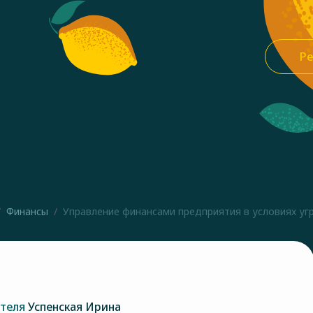
Ре
Финансы
Управление финансами предприятия в условиях угро
ателя
Успенская Ирина