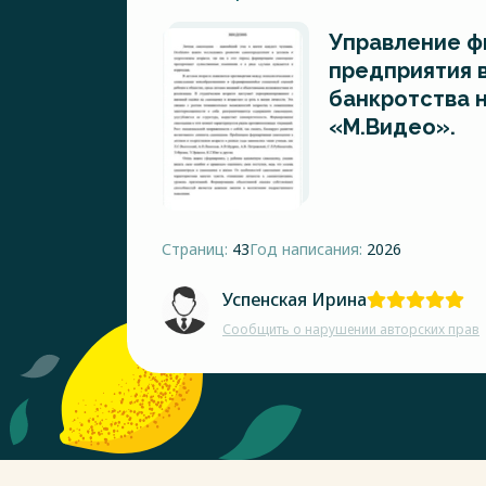
Управление ф
предприятия в
банкротства 
«М.Видео».
Страниц:
43
Год написания:
2026
Успенская Ирина
Сообщить о нарушении авторских прав