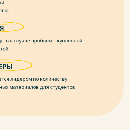
ки
делю
Я
ств в случае проблем с купленной
отой
ЕРЫ
ется лидером по количеству
ных материалов для студентов