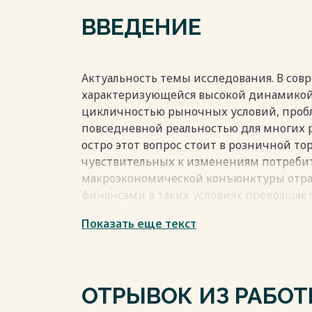
2.3 Разработка рекомендаций по совер
ВВЕДЕНИЕ
антикризисного финансового управления
Заключение 40
Список использованных источников 42
Актуальность темы исследования. В сов
Весь текст будет доступен
после поку
характеризующейся высокой динамикой
цикличностью рыночных условий, пробл
повседневной реальностью для многих 
остро этот вопрос стоит в розничной то
чувствительных к изменениям потребит
макроэкономической конъюнктуры отра
финансами в таких условиях превращае
инструмент антикризисного управления
Показать еще текст
устойчивость, но и само выживание ком
Выбор в качестве объекта исследования 
российского ритейла бытовой техники и
работает в высококонкурентном сегмен
ОТРЫВОК ИЗ РАБО
давление со стороны онлайн-продавцов,