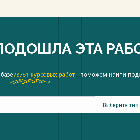
ПОДОШЛА ЭТА РАБ
 базе
78761 курсовых работ –
поможем найти по
Выберите тип