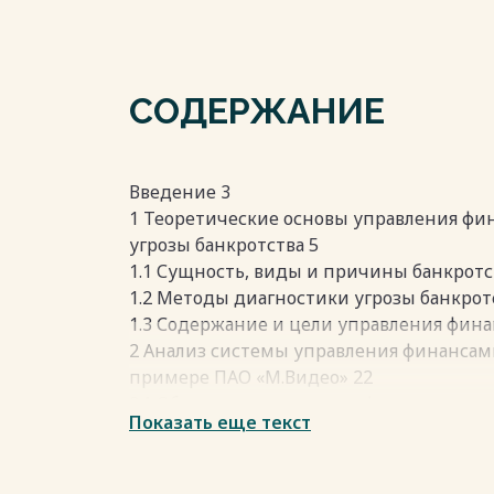
СОДЕРЖАНИЕ
Введение 3
1 Теоретические основы управления фи
угрозы банкротства 5
1.1 Сущность, виды и причины банкрот
1.2 Методы диагностики угрозы банкрот
1.3 Содержание и цели управления фина
2 Анализ системы управления финансами
примере ПАО «М.Видео» 22
2.1 Общая характеристика финансово-х
Показать еще текст
«М.Видео» и макроэкономические угроз
2.2 Диагностика финансового состояния 
ПАО «М.Видео» 25