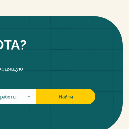
ОТА?
дходящую
 работы
Найти