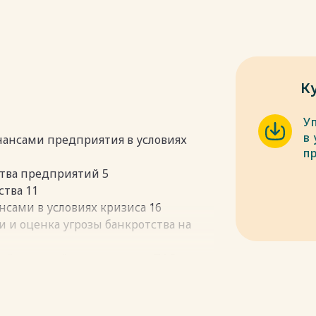
К
У
в 
нансами предприятия в условиях
п
ства предприятий 5
ства 11
нсами в условиях кризиса 16
 и оценка угрозы банкротства на
озяйственной деятельности ПАО
ы 22
и оценка вероятности банкротства