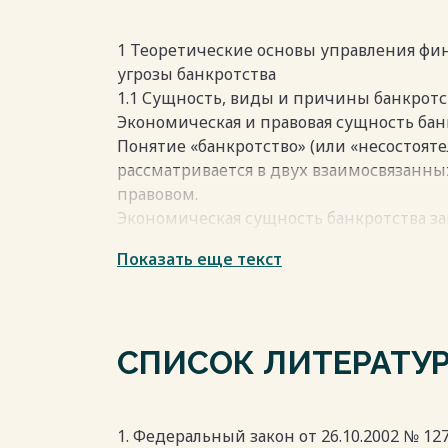
валют и покупательной способности на
последних лет наглядно продемонстриро
компаний проактивные меры по диагнос
1 Теоретические основы управления фи
разработке превентивных механизмов 
угрозы банкротства
образом, изучение и совершенствование
1.1 Сущность, виды и причины банкрот
контексте предотвращения кризиса на 
Экономическая и правовая сущность бан
высокой практической значимостью и а
Понятие «банкротство» (или «несостоят
рассматривается в двух взаимосвязанны
Весь текст будет доступен
после поку
правовом.
Экономическая сущность банкротства за
предприятия эффективно функциониров
Показать еще текст
потоки, достаточные для покрытия своих
длительного дисбаланса между притоко
приводящего к истощению собственного
устойчивой неплатежеспособности. С эк
СПИСОК ЛИТЕРАТУ
банкротство — это финальная стадия кр
стоимость его обязательств превышает р
бизнес-модель теряет свою жизнеспосо
прибыль. Экономический подход акцент
1. Федеральный закон от 26.10.2002 № 127-