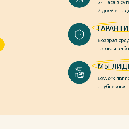
24 часа в сут
пки
7 дней в не
ГАРАНТИ
Возврат сред
готовой раб
МЫ ЛИД
LeWork явля
опубликован