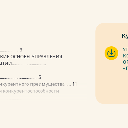
К
У
……………. 3
К
СКИЕ ОСНОВЫ УПРАВЛЕНИЯ
О
ЦИИ…………………………...
«
…………………………………. 5
онкурентного преимущества…… 11
я конкурентоспособности
……………………
ЕЯТЕЛЬНОСТИ ООО «ПЛАСТМАСС