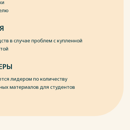
ки
делю
Я
ств в случае проблем с купленной
отой
ЕРЫ
ется лидером по количеству
ных материалов для студентов