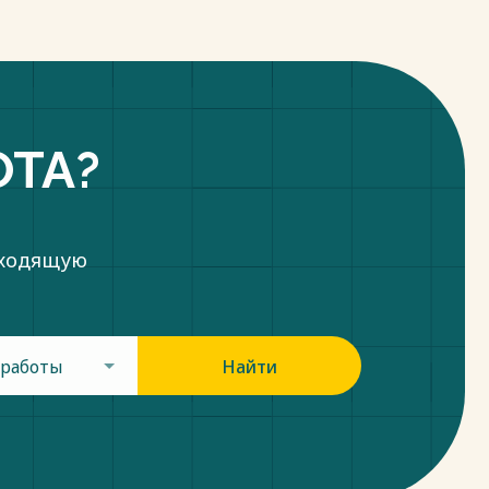
ОТА?
дходящую
 работы
Найти