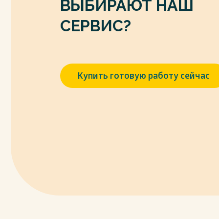
ВЫБИРАЮТ НАШ
с.
8. Виханский О. С. Менеджмент: учебник /
СЕРВИС?
изд., перераб. и доп. – Москва: Магистр: И
9. Голубков Е. П. Стратегический менед
/ Е. П. Голубков. – Москва: Издательство Юр
10. Горбашко Е. А. Управление качеством: у
Купить готовую работу сейчас
е изд., перераб. и доп. – Москва: Издатель
11. Демина Н.В. Использование преиму
для повышения конкурентоспособности 
Менеджмент качества. – 2020. – № 2. – С.1
Весь текст будет доступен
после поку