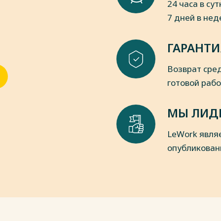
24 часа в сут
7 дней в не
 О.С. Виханский, А.И. Наумов. – 2-е
НФРА-М, 2021. – 288 с.
ГАРАНТИ
жмент: учебник и практикум для вузов
айт, 2022. – 278 с.
Возврат сред
чебник для вузов / Е. А. Горбашко. – 4-
ство Юрайт, 2023. – 397 с.
готовой раб
ществ стратегического менеджмента
российских предприятий //
МЫ ЛИД
06-114.
LeWork явля
пки
опубликован