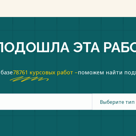
ПОДОШЛА ЭТА РАБ
 базе
78761 курсовых работ –
поможем найти по
Выберите тип