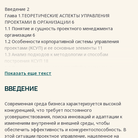
Введение 2
Глава 1.ТЕОРЕТИЧЕСКИЕ АСПЕКТЫ УПРАВЛЕНИЯ
ПРОЕКТАМИ В ОРГАНИЗАЦИИ 6
1.1 Понятие и сущность проектного менеджмента
организации 6
1.2 Особенности корпоративной системы управления
проектами (КСУП) и ее основные элементы 11
1.3 Анализ подходов к методологии и способам
построения КСУП 18
1.4 Факторы успеха внедрения КСУП и возможные
Показать еще текст
ограничения 22
1.5 Проблемы внедрения КСУП и пути их решения 26
Глава 2. УПРАВЛЕНИЕ ПРОЕКТАМИ В ООО «Рубиус» 29
ВВЕДЕНИЕ
2.1 Характеристика ООО «Рубиус» 29
2.2 Анализ проектной деятельности ООО «Рубиус» 34
Современная среда бизнеса характеризуется высокой
2.3 Специфика корпоративной системы управления
конкуренцией, что требует постоянного
проектами ООО «Рубиус», оценка ее эффективности и
усовершенствования, поиска инноваций и адаптации к
выявление недочетов 40
изменениям внутренней и внешней среды, чтобы
2.4 Деятельность по управлению проектами в крупной
обеспечить эффективность и конкурентоспособность. В
высокотехнологичной компании России 55
этой ситуации проектное управление, нацеленное на