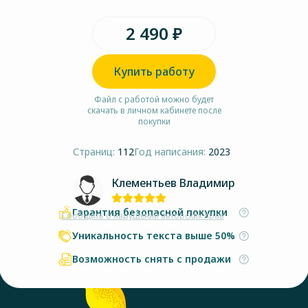
2 490 ₽
Купить работу
Файл с работой можно будет
скачать в личном кабинете после
покупки
Страниц:
112
Год написания:
2023
Клементьев Владимир
Гарантия безопасной покупки
Сообщить о нарушении авторских прав
Уникальность текста выше 50%
Возможность снять с продажи