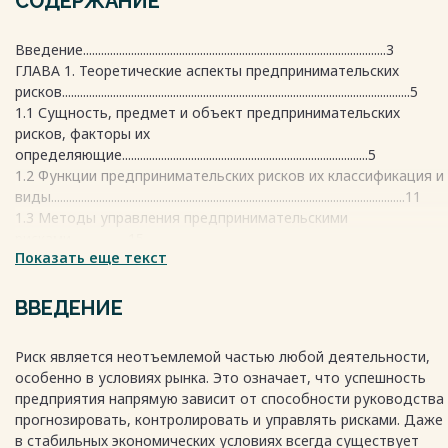
СОДЕРЖАНИЕ
Введение.....................................................................................................3
ГЛАВА 1. Теоретические аспекты предпринимательских
рисков....................................................................................................................5
1.1 Сущность, предмет и объект предпринимательских
рисков, факторы их
определяющие..................................................................................5
1.2 Функции предпринимательских рисков их классификация и
виды......................................................................................................................11
1.3 Методы управления предпринимательскими
рисками...................15
Показать еще текст
ГЛАВА 2. Анализ управления потенциалом фирмы, как
инструмент снижения предпринимательского риска в ООО
«Терра»...............................20
ВВЕДЕНИЕ
2.1. Анализ организационно - экономической деятельности
ООО
Риск является неотъемлемой частью любой деятельности,
«Терра».................................................................................................................20
особенно в условиях рынка. Это означает, что успешность
2.2. Анализ финансово-хозяйственной деятельности ООО
предприятия напрямую зависит от способности руководства
«Терра.....21
прогнозировать, контролировать и управлять рисками. Даже
2.3. Оценка рисков, влияющих на деятельность ООО
в стабильных экономических условиях всегда существует