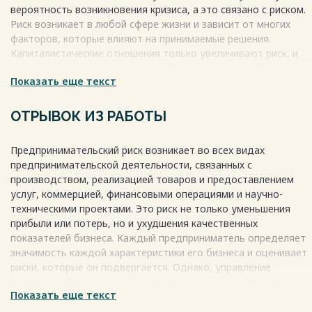
«Терра»...........37
вероятность возникновения кризиса, а это связано с риском.
ГЛАВА 3. Совершенствование системы управления рисками в
Риск возникает в любой сфере жизни и зависит от многих
предпринимательстве.........................................................................................
факторов, которые влияют на принимаемые решения.
3.1. Разработка программы по непрерывному управлению
Капиталистические отношения только увеличивают риск, и
рисками в
поэтому классики экономической теории уделяют большое
организации.........................................................................................................45
Показать еще текст
внимание исследованию проблем риска.
3.2. Управление рисками в прикладном решении 1С:Управлени
Весь текст будет доступен
после покупки
холдингом............................................................................................................53
ОТРЫВОК ИЗ РАБОТЫ
3.3 Расчет эффективности проектных
мероприятий.............................60
Заключение................................................................................................64
Предпринимательский риск возникает во всех видах
Список использованных источников......................................................67
предпринимательской деятельности, связанных с
Приложения..............................................................................................71
производством, реализацией товаров и предоставлением
Весь текст будет доступен
после покупки
услуг, коммерцией, финансовыми операциями и научно-
техническими проектами. Это риск не только уменьшения
прибыли или потерь, но и ухудшения качественных
показателей бизнеса. Каждый предприниматель определяет
значимость каждой характеристики его бизнеса и оценивает
риски, которые он подвергается. Однако, управление
предпринимательскими рисками базируется на принципе
Показать еще текст
расчета величины и вероятности потерь, а предприниматель
сам оценивает актуальность каждого риска. Причинами