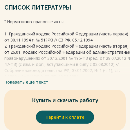
появления предпринимательских рисков могут быть как
СПИСОК ЛИТЕРАТУРЫ
внутренние решения фирмы, так и внешняя
предпринимательская среда.
I Нормативно-правовые акты
Весь текст будет доступен
после покупки
1. Гражданский кодекс Российской Федерации (часть первая)
от 30.11.1994 г. № 51?ФЗ // СЗ РФ. 05.12.1994
2. Гражданский кодекс Российской Федерации (часть вторая)
от 26.01. Кодекс Российской Федерации об административны
правонарушениях от 30.12.2001 № 195-ФЗ (ред. от 28.07.2012 
47-ФЗ) (с изм. и доп., вступающими в силу с 03.08.2012) //
Собрание законодательства РФ, 07.01.2002, № 1 (ч. 1), ст.
1.1996 г. № 14?ФЗ // СЗ РФ. 29.01.1996.
Показать еще текст
3. Федеральный закон от 06.12.2011 № 402-ФЗ «О
бухгалтерском учете» (ред. от 28.11.2018) // Собрание
законодательства РФ, 12.12.2011, № 50, ст. 7344
Купить и скачать работу
4. Комментарий к Гражданскому кодексу Российской
Федерации (часть первая) / под ред. О.А. Садикова. - М.,
ИНФРА-М, 2016. URL: http://www.lawmix.ru/commlaw/1863.
Перейти к оплате
II Научная и учебно-методическая литература