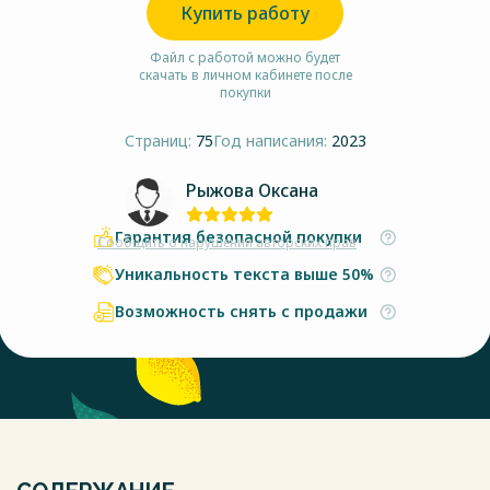
Купить работу
Файл с работой можно будет
скачать в личном кабинете после
покупки
Страниц:
75
Год написания:
2023
Рыжова Оксана
Гарантия безопасной покупки
Сообщить о нарушении авторских прав
Уникальность текста выше 50%
Возможность снять с продажи