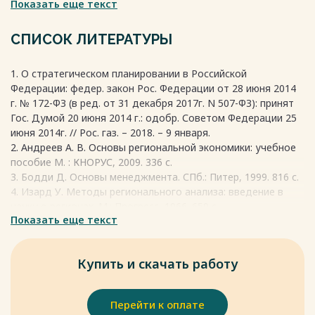
Показать еще текст
эффективности производства, организацию внешних
связей и т.д. Для исследования проблемы используются
различные теории развития, включая кейнсианскую,
СПИСОК ЛИТЕРАТУРЫ
неоклассическую, институциональную, эволюционную,
поведенческую и стратегического управления.
1. О стратегическом планировании в Российской
Весь текст будет доступен
после покупки
Федерации: федер. закон Рос. Федерации от 28 июня 2014
г. № 172-ФЗ (в ред. от 31 декабря 2017г. N 507-ФЗ): принят
Гос. Думой 20 июня 2014 г.: одобр. Советом Федерации 25
июня 2014г. // Рос. газ. – 2018. – 9 января.
2. Андреев А. В. Основы региональной экономики: учебное
пособие М. : КНОРУС, 2009. 336 с.
3. Бодди Д. Основы менеджмента. СПб.: Питер, 1999. 816 с.
4. Изард У. Методы регионального анализа: введение в
науку о регионах. М.: Прогресс, 1966. 659 с.
Показать еще текст
5. Камаев Р. А. Стратегия развития региона на основе
управления государственным имуществом ( на примере
города Москвы). М. : ЮНИТИ-ДАНА: Закон и право, 2012.
Купить и скачать работу
159 с.
6. Селюков М. В. О теории и практике стратегического
управления социальноэкономическим развитием региона //
Перейти к оплате
Фундаментальные исследования. 2012. № 6 С. 516-520. –