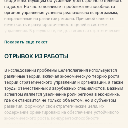
свидетельствующим об усилении долгосрочного целевого
подхода. Но часто возникает проблема неспособности
органов управления успешно реализовывать программы,
направленные на развитие региона. Причиной является
нечеткость и разупорядоченность целей в системе
управления. В результате, не достигаются стратегические
цели, что отражается на качестве жизни населения и
Показать еще текст
развитии региона. Поэтому, необходимо улучшать
согласованность и последовательность целей в
управлении регионом.
ОТРЫВОК ИЗ РАБОТЫ
Весь текст будет доступен
после покупки
В исследовании проблемы целеполагания используются
различные теории, включая экономическую теорию роста,
теории стратегического управления и организации, а также
труды отечественных и зарубежных специалистов. Важным
аспектом является увеличение роли региона в экономике,
где он становится не только объектом, но и субъектом
развития, формируя свои стратегические цели. Их
содержание ориентировано на обеспечение устойчивого
экономического роста, конкурентоспособности,
удовлетворения потребностей населения, повышения