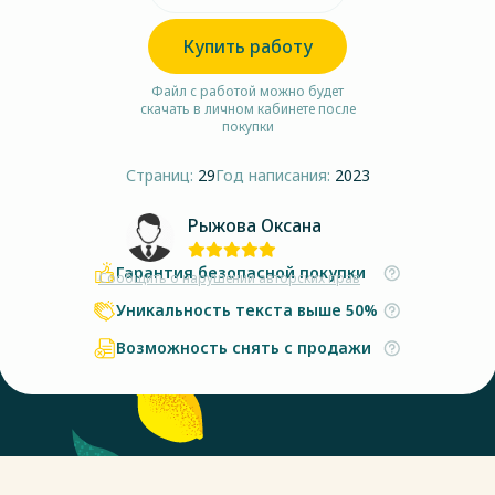
Купить работу
Файл с работой можно будет
скачать в личном кабинете после
покупки
Страниц:
29
Год написания:
2023
Рыжова Оксана
Гарантия безопасной покупки
Сообщить о нарушении авторских прав
Уникальность текста выше 50%
Возможность снять с продажи