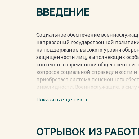
20
ВВЕДЕНИЕ
ЗАКЛЮЧЕНИЕ 23
СПИСОК ЛИТЕРАТУРЫ 25
Социальное обеспечение военнослужащ
Весь текст будет доступен
после поку
направлений государственной политики
на поддержание высокого уровня оборо
защищенности лиц, выполняющих особые
контексте современной общественной ж
вопросов социальной справедливости и 
приобретает система пенсионного обесп
инвалидности. Военнослужащие, в силу
подвержены повышенным рискам для здо
Показать еще текст
необходимость в особых правовых мех
достойное существование в случае нетр
Актуальность курсовой работы заключает
статуса военнослужащих в обществе оп
ОТРЫВОК ИЗ РАБО
обязанностями по вооруженной защите г