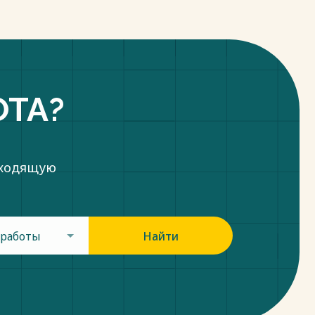
ОТА?
дходящую
 работы
Найти