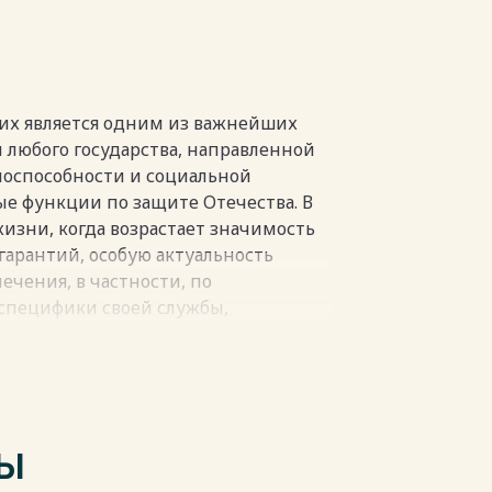
их является одним из важнейших
пки
 любого государства, направленной
носпособности и социальной
 функции по защите Отечества. В
изни, когда возрастает значимость
гарантий, особую актуальность
ечения, в частности, по
 специфики своей службы,
ровья и жизни, что обуславливает
анизмах, гарантирующих им
удоспособности.
ся в том, что особенности правового
ределяются возложенными на них
ТЫ
осударства, связанными с