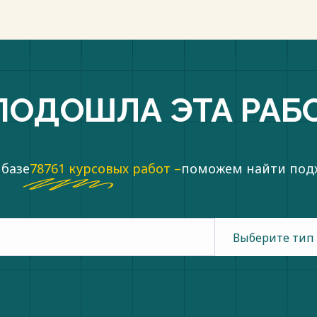
ПОДОШЛА ЭТА РАБ
 базе
78761 курсовых работ –
поможем найти по
Выберите тип