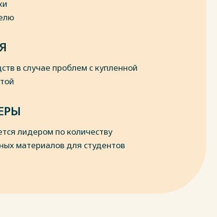
ки
делю
Я
ств в случае проблем с купленной
отой
ЕРЫ
ется лидером по количеству
ных материалов для студентов