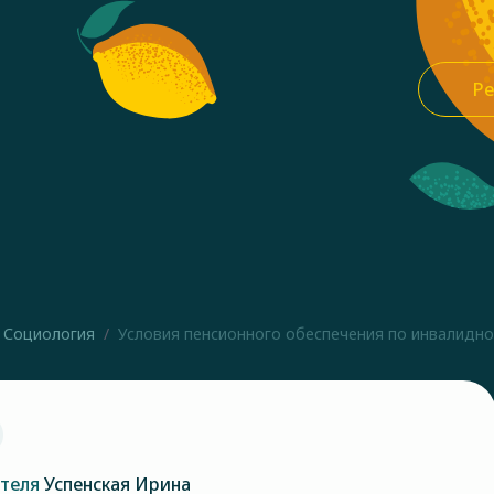
Ре
Социология
Условия пенсионного обеспечения по инвалиднос
ателя
Успенская Ирина