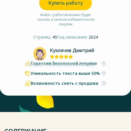
Купить работу
Файл с работой можно будет
скачать в личном кабинете после
покупки
Страниц:
45
Год написания:
2024
Куклачев Дмитрий
Гарантия безопасной покупки
Сообщить о нарушении авторских прав
Уникальность текста выше 50%
Возможность снять с продажи