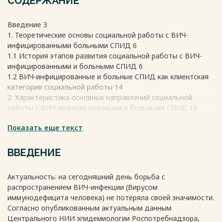
СОДЕРЖАНИЕ
Введение 3
1. Теоретические основы социальной работы с ВИЧ-
инфицированными больными СПИД 6
1.1 История этапов развития социальной работы с ВИЧ-
инфицированными и больными СПИД 6
1.2 ВИЧ-инфицированные и больные СПИД как клиентская
категория социальной работы 14
2. Характеристика основных направлений социальной
работы с ВИЧ-инфицированными и больными СПИД 19
2.1 Профилактика распространения ВИЧ среди населения
Показать еще текст
19
2.2 Психолого-педагогическое направление социальной
работы с ВИЧ-инфицированными и больными СПИД 26
ВВЕДЕНИЕ
2.3 Социально-правовое направление социальной работы с
ВИЧ-инфицированными и больными СПИД 31
Актуальность: на сегодняшний день борьба с
Заключение 36
распространением ВИЧ-инфекции (Вирусом
Список литературы и источников 38
иммунодефицита человека) не потеряла своей значимости.
Согласно опубликованным актуальным данным
Центрального НИИ эпидемиологии Роспотребнадзора,