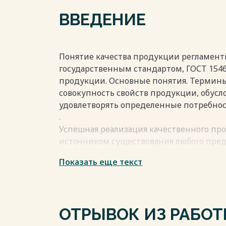
……………………………………………………………29
ВВЕДЕНИЕ
Заключение………………………………………………………
Список литературы………………………………………
Весь текст будет доступен
после поку
Понятие качества продукции регламент
государственным стандартом, ГОСТ 154
продукции. Основные понятия. Термины
совокупность свойств продукции, обус
удовлетворять определенные потребност
.
Успешная реализация качественного про
источником существования любого пред
проблема повышения качества занимает
Показать еще текст
конкурентоспособности продукции и ус
между потребителем и производителем
потребностей, социальных интересов и 
Наибольшего успеха достигали страны, 
ОТРЫВОК ИЗ РАБО
становилось национальной идеей, носил