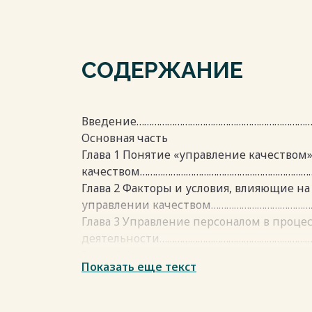
СОДЕРЖАНИЕ
Введение……………………………………………………………
Основная часть
Глава 1 Понятие «управление качеством
качеством…………………………………………………………
Глава 2 Факторы и условия, влияющие на
управлении качеством…………………………………
Глава 3 Управление персоналом в проце
деятельности……………………………………………………
Глава 4 Управление качеством и управл
Показать еще текст
МЦБС» ………………………………………………………………...
4.1. Характеристика предприятия ………
4.2. Качество услуг и персонал учрежде