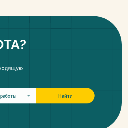
ОТА?
дходящую
 работы
Найти