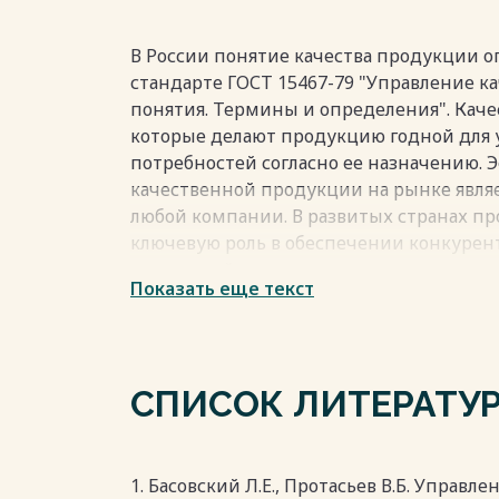
создания системы непрерывного обучени
которых зависит обеспечение качества 
профессиональной подготовки и перепод
В России понятие качества продукции о
рядового работника до руководителя люб
стандарте ГОСТ 15467-79 "Управление 
понятия. Термины и определения". Качес
Весь текст будет доступен
после поку
которые делают продукцию годной для
потребностей согласно ее назначению.
качественной продукции на рынке явля
любой компании. В развитых странах пр
ключевую роль в обеспечении конкурен
отношений между производителем и по
Показать еще текст
достигнут в странах, где проблема каче
зависит от профессиональной подготовк
обеспечивают качество продукции и усл
непрерывного обучения для всех уровне
СПИСОК ЛИТЕРАТУ
до руководителей.
Весь текст будет доступен
после поку
1. Басовский Л.Е., Протасьев В.Б. Управле