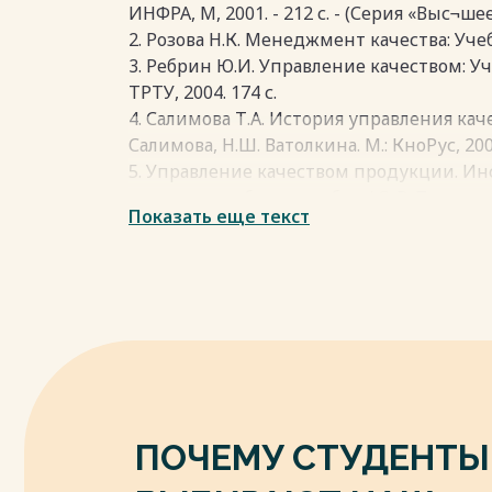
ИНФРА, М, 2001. - 212 с. - (Серия «Выс¬ше
2. Розова Н.К. Менеджмент качества: Учеб.
3. Ребрин Ю.И. Управление качеством: Уч
ТРТУ, 2004. 174 с.
4. Салимова Т.А. История управления каче
Салимова, Н.Ш. Ватолкина. М.: КноРус, 200
5. Управление качеством продукции. 
качества: учебное пособие / С. В. Пономаре
Показать еще текст
А. Самородов, Б. И. Герасимов, А. В. Трофи
— М.: РИА «Стандарты и качество». - 2005. 
6. Управление организацией: Учебник / По
Румянцевой, Н.А. Саломатина. — 2-е изд.,
- 669 с.
Весь текст будет доступен
после поку
ПОЧЕМУ СТУДЕНТЫ