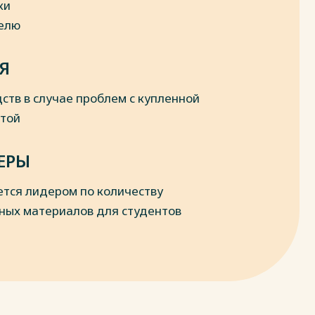
ки
делю
Я
ств в случае проблем с купленной
отой
ЕРЫ
ется лидером по количеству
ных материалов для студентов