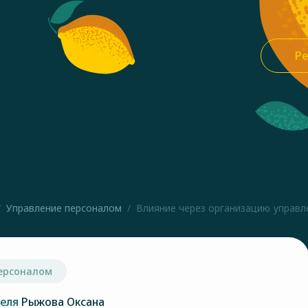
Ре
Управление персоналом
Влияние через организацию управле
ерсоналом
теля
Рыжова Оксана