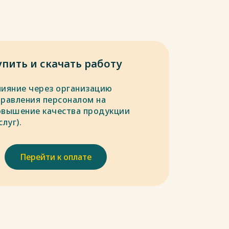
упить и скачать работу
лияние через организацию
правления персоналом на
овышение качества продукции
слуг).
Перейти к оплате