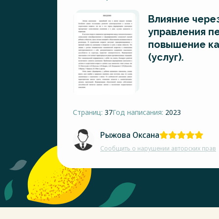
Влияние чере
управления п
повышение ка
(услуг).
Страниц:
37
Год написания:
2023
Рыжова Оксана
Сообщить о нарушении авторских прав