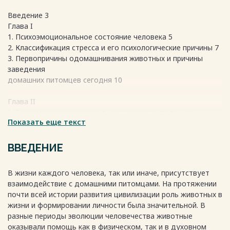
Введение 3
Глава I
1. Психоэмоциональное состояние человека 5
2. Классификация стресса и его психологические причины 7
3. Первопричины одомашнивания животных и причины
заведения
домашних питомцев сегодня 10
Глава II
1. Биохимические реакции в человеческом теле и их
Показать еще текст
изменение при
взаимодействии с домашними животными 13
2. Проведение среди населения опроса на тему "Как
ВВЕДЕНИЕ
влияют домашние животные на психоэмоциональное
состояние человека" 15
В жизни каждого человека, так или иначе, присутствует
3. Заключение 17
взаимодействие с домашними питомцами. На протяжении
4. Используемая литература 19
почти всей истории развития цивилизации роль животных в
5. Приложения
жизни и формировании личности была значительной. В
Весь текст будет доступен
после покупки
разные периоды эволюции человечества животные
оказывали помощь как в физическом, так и в духовном