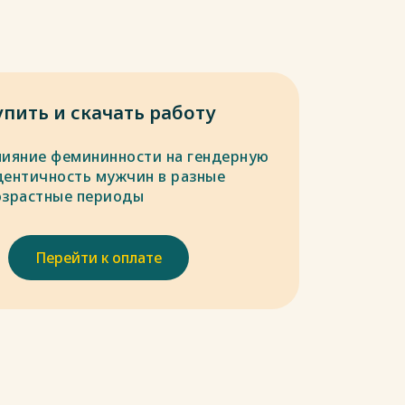
упить и скачать работу
лияние фемининности на гендерную
дентичность мужчин в разные
озрастные периоды
Перейти к оплате