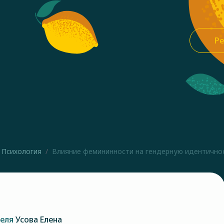
Ре
Психология
Влияние фемининности на гендерную идентичнос
теля
Усова Елена