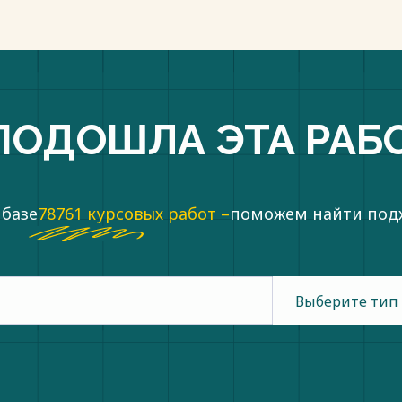
ПОДОШЛА ЭТА РАБ
 базе
78761 курсовых работ –
поможем найти по
Выберите тип