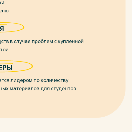
ки
делю
Я
ств в случае проблем с купленной
отой
ЕРЫ
ется лидером по количеству
ных материалов для студентов