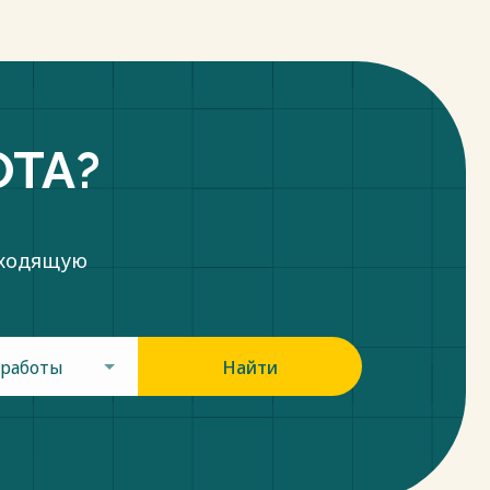
ОТА?
дходящую
 работы
Найти