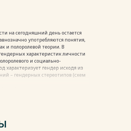
одик исследования ………… 28
 исследования …………….... 31
…… 36
…... 37
ти на сегодняшний день остается
…………….....38
авнозначно употребляются понятия,
………….40
ак и полоролевой теории. В
гендерных характеристик личности
полоролевого и социально-
пки
од характеризует гендер исходя из
ний – гендерных стереотипов (схем
ой проблематики взаимосвязи
 личностных характеристик в
ного изучения в связи с
 На данный момент роль взаимосвязи
 личностных характеристик в
ТЫ
аточно изученной. Актуальность