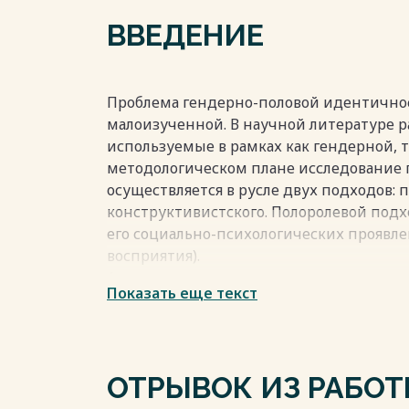
2.2.Описание и обоснование выбора мет
ВВЕДЕНИЕ
2.З. Анализ и интерпретация результатов
ВЫВОДЫ ……………………………………………………………
ЗАКЛЮЧЕНИЕ …………………………………….…………………
Проблема гендерно-половой идентичнос
БИБЛИОГРАФИЧЕСКИЙ СПИСОК ……………………
малоизученной. В научной литературе р
ПРИЛОЖЕНИЯ …………………………………………………
используемые в рамках как гендерной, т
методологическом плане исследование 
осуществляется в русле двух подходов: 
Весь текст будет доступен
после поку
конструктивистского. Полоролевой подх
его социально-психологических проявле
восприятия).
Актуализация социально-психологическ
Показать еще текст
гендерной идентичности и показателей
подростковом возрасте требует комплекс
личностными характеристиками детей.
гендерной идентичности и показателей
ОТРЫВОК ИЗ РАБО
подростковом возрасте является не дост