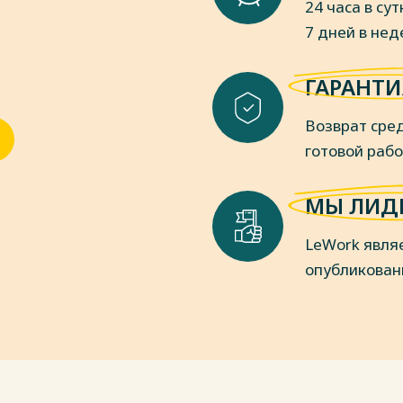
24 часа в сут
7 дней в не
семья: социологическая
. - № 4. – С. 113-124.
ГАРАНТИ
еловек. - 2005. - № 3. – С. 130-136.
пки
Возврат сред
готовой раб
МЫ ЛИД
LeWork явля
опубликован