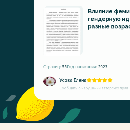
Влияние феми
гендерную ид
разные возра
Страниц:
55
Год написания:
2023
Усова Елена
Сообщить о нарушении авторских прав