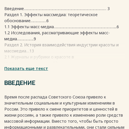
Введение…………………………………………………………………… 3
Раздел 1. Эффекты массмедиа: теоретическое
обоснование……………6
1.1 Эффекты масс-медиа…………………………………………………...6
1.2 Исследования, рассматривающие эффекты масс-
медиа…………….9
Раздел 2. История взаимодействия индустрии красоты и
массмедиа…13
2.1 Журналы и рубрики о красоте в
мире……………………………….13
Показать еще текст
2.2 Определенные стандарты красоты, навязанные через
социальные
сети………………………………………………………………………………..18
ВВЕДЕНИЕ
Раздел 3. Стандарты красоты в современных массмедиа и
их влияние…………………………………………………………………………...21
Время после распада Советского Союза привело к
3.1 Конкретные примеры журналов и рубрик о
значительным социальным и культурным изменениям в
красоте…………….…21
России. Это привело к смене приоритетов и ценностей в
3.2 Исследование………………………………………………………….27
жизни россиян, а также привело к изменению роли средств
Заключение………………………………………………………………..30
массовой информации. Вместо того, чтобы быть просто
Список использованных источников……………………………………
информационными и развлекательными, они стали сильным