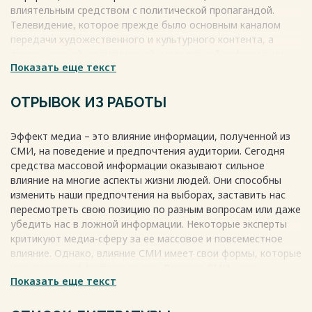
32
влиятельным средством с политической пропагандой.
Весь текст будет доступен
после покупки
Телевидение, которое прежде было основным каналом
передачи художественного и культурного контента, а
также научной, политической и культурной информации,
Показать еще текст
стало главным средством информационной войны и
пропаганды в руках политических сил.
Весь текст будет доступен
после покупки
ОТРЫВОК ИЗ РАБОТЫ
Эффект медиа – это влияние информации, полученной из
СМИ, на поведение и предпочтения аудитории. Сегодня
средства массовой информации оказывают сильное
влияние на многие аспекты жизни людей. Они способны
изменить наши предпочтения на выборах, заставить нас
пересмотреть свою позицию по разным вопросам или даже
убедить нас в ложной информации. Некоторые эксперты
критикуют медиа-сферу за ее массовое и повсеместное
влияние. Однако, влияние СМИ имеет свои формы, которые
называются эффектами медиа. Влияние СМИ – это
Показать еще текст
направленная сила, которая приводит к изменению
отдельных убеждений аудитории.