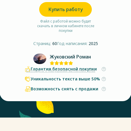
Купить работу
Файл с работой можно будет
скачать в личном кабинете после
покупки
Страниц:
60
Год написания:
2025
Жуковский Роман
Гарантия безопасной покупки
Сообщить о нарушении авторских прав
Уникальность текста выше 50%
Возможность снять с продажи