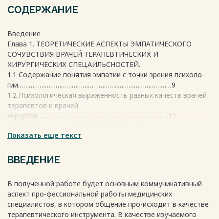
СОДЕРЖАНИЕ
Введение
Глава 1. ТЕОРЕТИЧЕСКИЕ АСПЕКТЫ ЭМПАТИЧЕСКОГО
СОЧУВСТВИЯ ВРАЧЕЙ ТЕРАПЕВТИЧЕСКИХ И
ХИРУРГИЧЕСКИХ СПЕЦАИЛЬСНОСТЕЙ.
1.1 Содержание понятия эмпатии с точки зрения психоло-
гии………………………………………………..…………………………9
1.2 Психологическая выраженность разных качеств врачей
терапевтов и врачей
хирургов……………………………………………………………….12
1.3 Актуальность психологической подготовки
Показать еще текст
медицинского специали-
ста……………………………………………………………………………16
Выводы…………………………………………………………………………..19
ВВЕДЕНИЕ
Глава 2. Диагностика развития различных видов эмпатии у
терапевтов и хи-рургов.
В полученной работе будет основным коммуникативный
2.1.Процедура и методы исследования.
аспект про-фессиональной работы медицинских
2.2. Уровень развития у терапевтов и хирургов
специалистов, в котором общение про-исходит в качестве
эмоциональной эмпатии
терапевтического инструмента. В качестве изучаемого
2.3. Связь эмоциональной эмпатии терапевтов и хирургов с