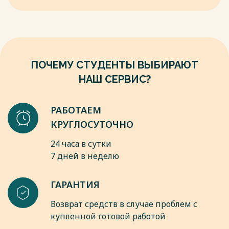
врачей / Л. М. Бедрин, Л.П. Урванцев. – Ярославль: Верхне –
Волжское книжное изд – во, 1988. - 80 с.
5. Бережковская, Е. Л., Радинская. Н. Г. Культурно-
историческая
и гуманистическая психология: возможные точки схода.
Эмпатия как высшая
ПОЧЕМУ СТУДЕНТЫ ВЫБИРАЮТ
психическая функция / Е.Л. Бережковская, Н.Г. Радинская //
Вестник РГГУ.- 2006. №1. – С.126–145
НАШ СЕРВИС?
6. Бодалев, А. А. Личность и общение: Избранные
психологические
труды / А. А. Бодалев. Изд. 2-е перераб. – М.: МПА, 1995. -
РАБОТАЕМ
328с.
КРУГЛОСУТОЧНО
7. Бодалев, А. А. О взаимосвязи общения и отношения / А.А.
Бодалев //
24 часа в сутки
Вопросы психологии. – 1994. - №1. – С.122 - 127
7 дней в неделю
8. Бойко, В. В. Энергия эмоций в общении: взгляд на себя и
на других /
ГАРАНТИЯ
В.В. Бойко. М.: Инф. – изд. дом « Филинъ», I996. – 472с.
9. Василькова, А. П. Эмпатия как один из специфических
Возврат средств в случае проблем с
критериев
купленной готовой работой
профессиональной пригодности будущих специалистов-
медиков: автореф. дис. … канд. психол. наук / А.П.