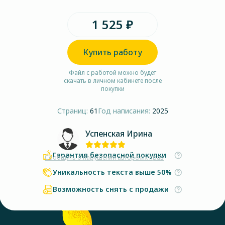
1 525 ₽
Купить работу
Файл с работой можно будет
скачать в личном кабинете после
покупки
Страниц:
61
Год написания:
2025
Успенская Ирина
Гарантия безопасной покупки
Сообщить о нарушении авторских прав
Уникальность текста выше 50%
Возможность снять с продажи