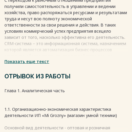
С переходом к рыночным отношениям предприятия
2.3. Анализ рынка CRM-систем
получили самостоятельность в управлении и ведении
……………………………………………………34
хозяйства, право распоряжаться ресурсами и результатами
2.4. Внедрение CRM-системы «Мой склад» в деятельность
труда и несут всю полноту экономической
магазина ………….40
ответственности за свои решения и действия. В таких
2.5. Экономический эффект от внедрения CRM-системы
условиях коммерческий успех предприятия всецело
………………………..49
зависит от того, насколько эффективна его деятельность.
CRM-система – это информационная система, назначением
Глава 3. Информационная безопасность
которой является автоматизация бизнес-процессов
3.1. Теоретические основы информационной безопасности
компании, обеспечивающих взаимодействие всех ее
……………………..52
Показать еще текст
подразделений с клиентами на уровне, определяемом
3.2. Пять важнейших проблем безопасности для
CRM-идеологией [1]. Такая система, с одной стороны,
предприятий малого и среднего бизнеса
решает задачи, направленные на удовлетворение и
ОТРЫВОК ИЗ РАБОТЫ
………………………………………………………………………………53
удержание клиентов, с другой – служит оптимизации
3.3. Межсетевое экранирование
деятельности компании, сокращая издержки, связанные с
…………………………………………………...56
Глава 1. Аналитическая часть
поиском и обработкой информации, анализом данных,
управлением продажами и т.д.
Заключение ………………………………………………………………………...64
1.1. Организационно-экономическая характеристика
Весь текст будет доступен
после покупки
Список использованной литературы
деятельности ИП «Mi Grozny» (магазин умной техники)
…………………………………………...66
Весь текст будет доступен
после покупки
Основной вид деятельности - оптовая и розничная