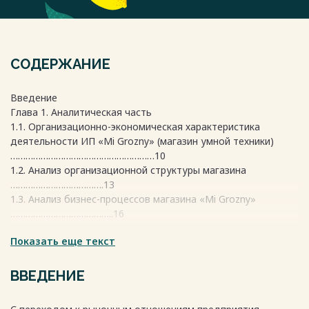
СОДЕРЖАНИЕ
Введение
Глава 1. Аналитическая часть
1.1. Организационно-экономическая характеристика
деятельности ИП «Mi Grozny» (магазин умной техники)
…………………………………………………10
1.2. Анализ организационной структуры магазина
……………………………….13
1.3. Анализ бизнес-процессов магазина «Mi Grozny»
…………………………………..16
Показать еще текст
Глава 2. Специальная часть
2.1. Анализ автоматизации процесса продаж в ИП «Mi
Grozny» ……………….25
ВВЕДЕНИЕ
2.2. Необходимость внедрения CRMсистемы в
деятельность магазина ……….31