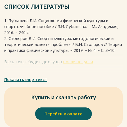
глубокие историко-культурные корни в России. Их
СПИСОК ЛИТЕРАТУРЫ
популяризация и изучение в рамках учебных курсов или
спортивных секций способствуют connecting студентов с
1. Лубышева Л.И. Социология физической культуры и
культурным наследием. Кроме того, спорт как
спорта: учебное пособие / Л.И. Лубышева. – М.: Академия,
универсальный язык межкультурной коммуникации
2016. – 240 с.
помогает в диалоге культур, формируя толерантную и
2. Столяров В.И. Спорт и культура: методологический и
открытую личность.
теоретический аспекты проблемы / В.И. Столяров // Теория
Весь текст будет доступен
после покупки
и практика физической культуры. – 2019. – № 4. – С. 3–10.
Весь текст будет доступен
после покупки
Показать еще текст
Купить и скачать работу
Перейти к оплате