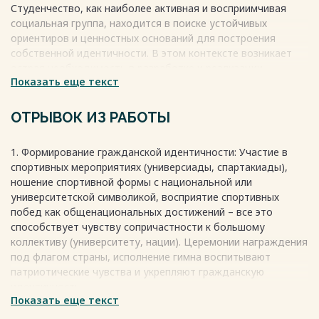
Студенчество, как наиболее активная и восприимчивая
социальная группа, находится в поиске устойчивых
ориентиров и ценностных оснований для построения
собственной идентичности. В этом контексте возникает
острая необходимость в разработке и реализации
Показать еще текст
эффективных педагогических стратегий, направленных на
гармоничное развитие личности, сочетающей в себе
чувство гражданской принадлежности, культурную
ОТРЫВОК ИЗ РАБОТЫ
укорененность и осознание индивидуальной уникальности.
Физическая культура и спорт, являясь неотъемлемой
1. Формирование гражданской идентичности: Участие в
частью общей культуры общества, представляют собой
спортивных мероприятиях (универсиады, спартакиады),
мощный ресурс для решения данной задачи. Они выходят
ношение спортивной формы с национальной или
далеко за рамки физического совершенствования,
университетской символикой, восприятие спортивных
оказывая комплексное воздействие на интеллектуальную,
побед как общенациональных достижений – все это
эмоционально-волевую и социальную сферы личности.
способствует чувству сопричастности к большому
Через механизмы спортивной деятельности происходит
коллективу (университету, нации). Церемонии награждения
усвоение социальных норм, формирование командного
под флагом страны, исполнение гимна воспитывают
духа, воспитание патриотизма и уважения к традициям.
патриотические чувства и укрепляют гражданскую
Весь текст будет доступен
после покупки
идентичность.
Показать еще текст
2. Становление культурной идентичности: Многие виды
спорта (например, самбо, хоккей, русская лапта) имеют