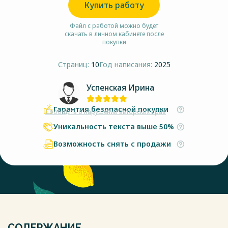
Купить работу
Файл с работой можно будет
скачать в личном кабинете после
покупки
Страниц:
10
Год написания:
2025
Успенская Ирина
Гарантия безопасной покупки
Сообщить о нарушении авторских прав
Уникальность текста выше 50%
Возможность снять с продажи
СОДЕРЖАНИЕ