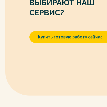
ВЫБИРАЮТ НАШ
8. Федеральный закон «Об охране окружа
(ред. от 27.12.2019). - URL: http://www.prav
СЕРВИС?
9. Закон Российской Федерации «О недрах»
27.12.2019) // Ведомости Совета Народн
Совета РСФСР. - 1992. - № 16.
10. Федеральный закон «О государствен
Купить готовую работу сейчас
и использования угля, об особенностях
организаций угольной промышленности» о
26.07.2019) . - URL: http://www.pravo.gov.ru
11. Федеральный закон «Об особо охран
марта 1995 г. № ЗЗ-ФЗ (в ред. от 26.07.2019)
обращения: 19.12. 2022).
12. Федеральный закон «О континентал
от 30.11.1995 № 187-ФЗ (ред. от 01.01.2019) 
обращения: 19.12. 2022).
13. Федеральный закон Российской Феде
продукции» от 30 декабря 1995 г. № 225-ФЗ:
http://www.pravo.gov.ru (дата обращения: 19