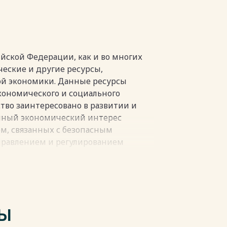
 недропользованием 37
ного недропользования 42
ийской Федерации, как и во многих
В 57
ческие и другие ресурсы,
ой экономики. Данные ресурсы
кономического и социального
ство заинтересовано в развитии и
пки
нный экономический интерес
ем, связанных с безопасным
правлением и регулированием
и, которые возникают как в теории
шения, возникающие в процессе
 и охраны недр, и их
ТЫ
оложения нормативно-правовых