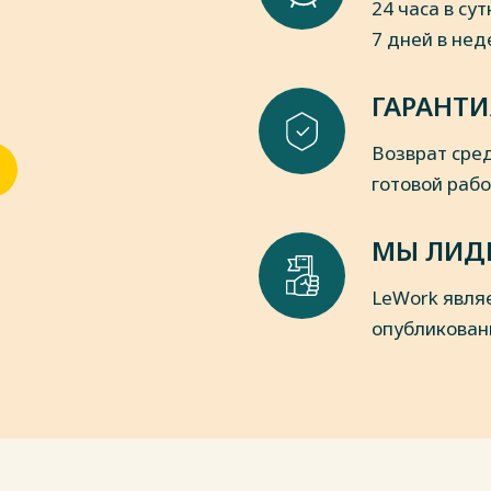
24 часа в сут
ющей среды» от 10.01.2002 № 7-ФЗ
7 дней в не
o.gov.ru (дата обращения: 19.12. 2022).
 от 21.02.1992. № 2395-1 (ред. от
ГАРАНТИ
ых Депутатов РСФСР и Верховного
Возврат сред
ном регулировании в области добычи
 социальной защиты работников
готовой раб
т 20.06.1996 № 81-ФЗ (ред. от
 (дата обращения: 19.12. 2022).
МЫ ЛИД
яемых природных территориях» от 14
. - URL: http://www.pravo.gov.ru (дата
LeWork явля
опубликован
ьном шельфе Российской Федерации»
. - URL: http://www.pravo.gov.ru (дата
рации «О соглашениях о разделе
 (в ред. от 27.06.2018). - URL:
.12. 2022).