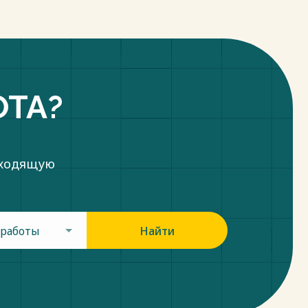
ОТА?
дходящую
 работы
Найти