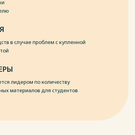
ки
делю
Я
ств в случае проблем с купленной
отой
ЕРЫ
ется лидером по количеству
ных материалов для студентов