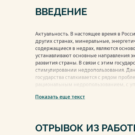
НЕДРОПОЛЬЗОВАНИЕМ
ВВЕДЕНИЕ
37
3.1 Надзор и контроль за рациональным
3.2 Ответственность в сфере рациональ
ЗАКЛЮЧЕНИЕ 54
Актуальность. В настоящее время в Росс
СПИСОК ИСПОЛЬЗОВАННЫХ ИСТОЧНИКО
других странах, минеральные, энергети
ПРИЛОЖЕНИЕ 65
содержащиеся в недрах, являются основ
устанавливают основные направления э
развития страны. В связи с этим государ
Весь текст будет доступен
после поку
стимулировании недропользования. Да
государства сталкивается с рядом пробл
рациональным недропользованием, с у
недропользования и другими проблемам
Показать еще текст
так и в практике.
Объектом исследования выступают отно
геологического изучения, использования
государственное регулирование.
ОТРЫВОК ИЗ РАБО
Предметом исследовании выступают п