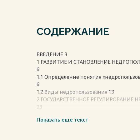
СОДЕРЖАНИЕ
ВВЕДЕНИЕ 3
1 РАЗВИТИЕ И СТАНОВЛЕНИЕ НЕДРОПО
6
1.1 Определение понятия «недропользов
6
1.2 Виды недропользования 13
2 ГОСУДАРСТВЕННОЕ РЕГУЛИРОВАНИЕ 
23
2.1 Основания возникновения и прекра
Показать еще текст
23
2.2 Регулирование недропользованием 2
3 ПРАВОВОЕ ОБЕСПЕЧЕНИЕ КОНТРОЛЯ 