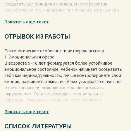
создавать условия для их полноценного развития,
способствуют формированию позитивного отношения к
учению и укреплению межличностных связей.
Весь текст будет доступен
Показать еще текст
после покупки
ОТРЫВОК ИЗ РАБОТЫ
Психологические особенности четвероклассника
1. Эмоциональная сфера
В возрасте 9–10 лет формируется более устойчивое
эмоциональное состояние. Ребенок начинает осознавать
себя как индивидуальность, лучше контролировать свои
эмоции, развивается эмпатия. У них усиливаются чувства
ответственности, появляется желание помогать
окружающим. Однако возможны эмоциональные
перепады, связанные с личными достижениями,
конфликтами или внутренними переживаниями. Важна
Показать еще текст
поддержка взрослых, создание атмосферы безопасности и
доверия.
2. Самооценка и мотивация
СПИСОК ЛИТЕРАТУРЫ
Четвероклассник начинает осознавать свои сильные и