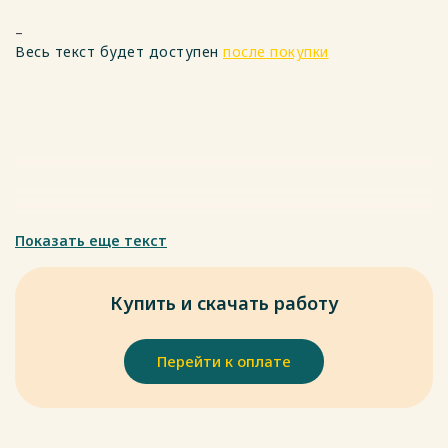
слабые стороны. Стремление к самопризнанию проявляется
–
в необходимости получать признание сверстников и
Весь текст будет доступен
после покупки
взрослых. Если ребенку кажется, что он некомпетентен или
недостоин похвалы, снижается его мотивация к учёбе.
Важно поощрять усилия, а не только результаты,
встречать успехи с позитивом и избегать чрезмерных
требований.
Весь текст будет доступен
после покупки
Показать еще текст
Купить и скачать работу
Перейти к оплате